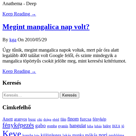
Anathema - Deep
Keep Reading →
Megint mangalica nap volt?
By
kga
On 2010/05/29
Úgy tűnik, megint mangalica napok voltak, mert pár óra alatt
legalább 400 találat volt Google felől, és szinte mindegyik a
mangalica töpörtyűs csokit jelölte meg, mint keresési kritériumot.
Keep Reading →
Keresés
Keresés:
Cimkefelhő
Anett
finom
furcsa
fénykép
aranyos
busz
film
ciki
drága
ebéd
fényképezés
gabo
hangulat
gomba
gyanús
hiba
hibás
hideg
IKEA
jó
Keve
nori
különleges
mókás
munka
probléma
lakás
konyha
kép