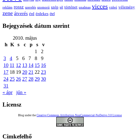
vicces
rossz
szép
vélemény
történet
reklám
szerelés
szomorú
tél
unalmas
videó
zene
átverés
érd
érdekes
étel
Bejegyzések dátum szerint
2010. május
h
K
s
c
p
s
v
1
2
3
4
5
6
7
8
9
10
11
12
13
14
15
16
17
18
19
20
21
22
23
24
25
26
27
28
29
30
31
« ápr
jún »
Licensz
Blog under the
Creative Commons Attribution-NonCommercial-NoDerivs 3.0 License
Cimkefelhő