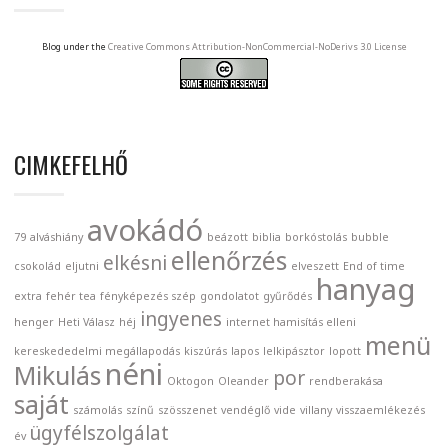
Blog under the
Creative Commons Attribution-NonCommercial-NoDerivs 3.0 License
CIMKEFELHŐ
avokádó
79
alváshiány
beázott
biblia
borkóstolás
bubble
ellenőrzés
elkésni
csokolád
eljutni
elveszett
End of time
hanyag
extra
fehér tea
fényképezés szép
gondolatot
gyűrődés
ingyenes
henger
Heti Válasz
héj
internet hamisítás elleni
menü
kereskededelmi megállapodás
kiszúrás
lapos
lelkipásztor
lopott
néni
Mikulás
por
Oktogon
Oleander
rendberakása
saját
számolás
színű
szösszenet
vendéglő
vide
villany
visszaemlékezés
ügyfélszolgálat
év