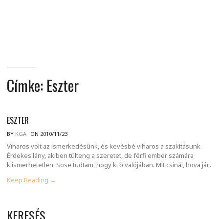
MINDENNAPI
GONDOLATMORZSÁK
Címke:
Eszter
ESZTER
BY
KGA
ON 2010/11/23
Viharos volt az ismerkedésünk, és kevésbé viharos a szakításunk.
Érdekes lány, akiben túlteng a szeretet, de férfi ember számára
kiismerhetetlen. Sose tudtam, hogy ki ő valójában. Mit csinál, hova jár,.
Keep Reading →
KERESÉS