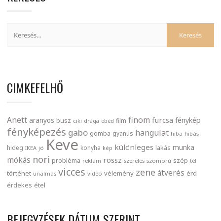
CIMKEFELHŐ
finom
Anett
furcsa
fénykép
aranyos
busz
film
ciki
drága
ebéd
fényképezés
gabo
hangulat
gomba
gyanús
hiba
hibás
Keve
különleges
munka
lakás
hideg
konyha
IKEA
jó
kép
nori
mókás
rossz
probléma
szép
reklám
szerelés
szomorú
tél
vicces
zene
átverés
történet
vélemény
érd
unalmas
videó
érdekes
étel
BEJEGYZÉSEK DÁTUM SZERINT