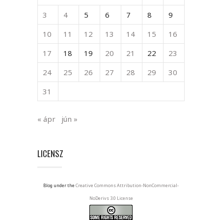
3
4
5
6
7
8
9
10
11
12
13
14
15
16
17
18
19
20
21
22
23
24
25
26
27
28
29
30
31
« ápr
jún »
LICENSZ
Blog under the
Creative Commons Attribution-NonCommercial-
NoDerivs 3.0 License