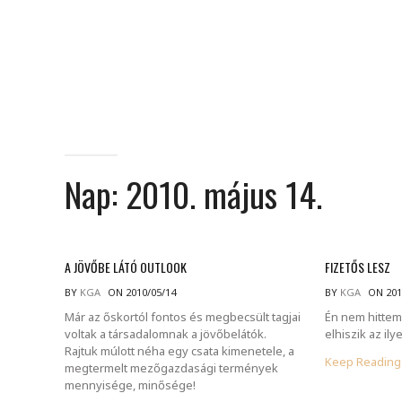
Nap:
2010. május 14.
A JÖVŐBE LÁTÓ OUTLOOK
FIZETŐS LESZ
BY
KGA
ON 2010/05/14
BY
KGA
ON 201
Már az őskortól fontos és megbecsült tagjai
Én nem hittem 
voltak a társadalomnak a jövőbelátók.
elhiszik az ily
Rajtuk múlott néha egy csata kimenetele, a
Keep Readin
megtermelt mezőgazdasági termények
mennyisége, minősége!