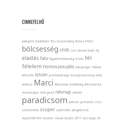
CIMKEFELHŐ
adagoló
beállítani
Boi
boszorkány
Botos Péter
bölcsesség
chilli
curl
diesel klub
díj
eladás
fél
falu
figyelmetlwnség
frizbi
félelem
homoszexuális
hányinger
Háttal
istván
álmodó
joomladesign
kozepszeruseg
kóla
Marci
lelkész
Mechina
mellékág
Micimackó
névnap
mindscape
mérgező
oktató
paradicsom
patron
préselés
rozs
szuper
szemöldök
számolás
sárgaborsó
tepertőkrém
teszter
visual studio 2017
vízcsepp
év