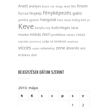
finom
Anett
aranyos
busz
film
ciki
drága
ebéd
fényképezés
gabo
furcsa
fénykép
hangulat
gomba
gyanús
hideg
hiba
hibás
IKEA
jó
Keve
különleges
lakás
konyha
kép
nori
mókás
rossz
munka
probléma
reklám
szép
történet
szerelés
szomorú
tél
unalmas
vicces
zene
átverés
vélemény
érd
videó
érdekes
étel
BEJEGYZÉSEK DÁTUM SZERINT
2010. május
h
K
s
c
p
s
v
1
2