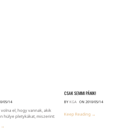
MINDENNAPI GONDOLATMORZSÁK
Képek-, gondolatok-, és minden más!
CSAK SEMMI PÁNIK!
0/05/14
BY
KGA
ON 2010/05/14
volna el, hogy vannak, akik
Keep Reading →
en hülye pletykákat, miszerint:
g →