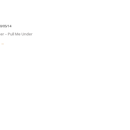
0/05/14
er – Pull Me Under
g →