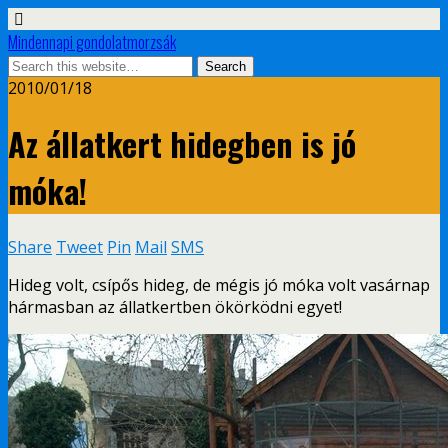
Mindennapi gondolatmorzsák
2010/01/18
Az állatkert hidegben is jó
móka!
Share
Tweet
Pin
Mail
SMS
Hideg volt, csípős hideg, de mégis jó móka volt vasárnap
hármasban az állatkertben ökörködni egyet!