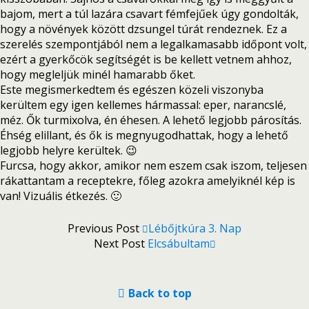
bajom, mert a túl lazára csavart fémfejűek úgy gondolták,
hogy a növények között dzsungel túrát rendeznek. Ez a
szerelés szempontjából nem a legalkamasabb időpont volt,
ezért a gyerkőcök segítségét is be kellett vetnem ahhoz,
hogy megleljük minél hamarabb őket.
Este megismerkedtem és egészen közeli viszonyba
kerültem egy igen kellemes hármassal: eper, narancslé,
méz. Ők turmixolva, én éhesen. A lehető legjobb párosítás.
Éhség elillant, és ők is megnyugodhattak, hogy a lehető
legjobb helyre kerültek. 😉
Furcsa, hogy akkor, amikor nem eszem csak iszom, teljesen
rákattantam a receptekre, főleg azokra amelyiknél kép is
van! Vizuális étkezés. 🙂
Previous Post
Lébőjtkúra 3. Nap
Next Post
Elcsábultam
Back to top