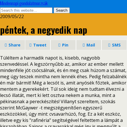
Mindennapi gondolatmorzsák
2009/05/22
péntek, a negyedik nap
Share
Tweet
Pin
Mail
SMS
Túléltem a harmadik napot is, kisebb, nagyobb
szenvedéssel. A legszörnyűbb az, amikor az ember mellett
mindenféle jót csócsálnak, és én meg csak húzom a számat,
meg úgy teszek mintha nem lennék éhes. Pedig felzabálnék
én már bármit! Még a lecsót is, amit anyósék főztek, amikor
mentem a gyerekekért. Túl sok ideig nem tudtam élvezni a
lecsó illatát, mert ki lett osztva nekem a munka, mint a
pékinasnak a pereckészítés! Villanyt szereltem, szokás
szerint McGaywer -t megszégyenítően egyszerű
eszközökkel, úgy mint: cvsavarhúzó, fog. Ez a két eszköz,
illetve egy kis "rafinéria" segítségével feltettem a lámpát a
kisszobában. Sajnos a csavarokkal még így is meggyűlt a