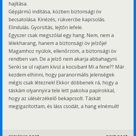
hajítása.
Gépjármű indítása, közben biztonsági öv
becsatolása. Kinézés, rükvercbe kapcsolás.
Elindulás. Gyorsítás, lejtőn lefele.
Egyszer csak megszólal egy hang. Nem, nem a
lélekharang, hanem a biztonsági öv jelzője!
Magamhoz nyúlok, ellenőrzöm, a biztonsági öv
rendben van. De a jelző nem akarja abbahagyni.
Senki se ül rajtam kívül a kocsiban! Mi a fene?? Már
kezdem elhinni, hogy paranormális jelenségek
mégis csak léteznek! Ekkor döbbenek rá, hogy a
táskám olyannyira tele lett pakolva papírokkal,
hogy az ülésérzékelő bekapcsolt. Táskát
megigazítottam, és láss csodát, a hang elnémult!