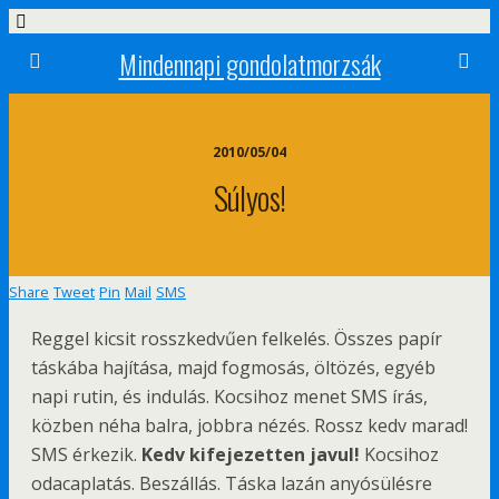
Mindennapi gondolatmorzsák
2010/05/04
Súlyos!
Share
Tweet
Pin
Mail
SMS
Reggel kicsit rosszkedvűen felkelés. Összes papír
táskába hajítása, majd fogmosás, öltözés, egyéb
napi rutin, és indulás. Kocsihoz menet SMS írás,
közben néha balra, jobbra nézés. Rossz kedv marad!
SMS érkezik.
Kedv kifejezetten javul!
Kocsihoz
odacaplatás. Beszállás. Táska lazán anyósülésre