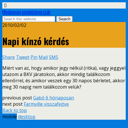
Mindennapi gondolatmorzsák
2010/02/02
Napi kínzó kérdés
Share
Tweet
Pin
Mail
SMS
Miért van az, hogy amikor jegy nélkül (ritka), vagy jeggyel
utazom a BKV járatokon, akkor mindig találkozom
ellenőrrel, és amikor veszek egy 30 napos bérletet, akkor
meg 30 napig nem találkozom velük?
previous post
Gabó 6 hónaposan
next post
Farmville visszafejtve
Back to top
mobile
desktop