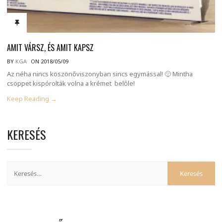
AMIT VÁRSZ, ÉS AMIT KAPSZ
BY
KGA
ON 2018/05/09
Az néha nincs köszönőviszonyban sincs egymással! 🙁 Mintha
csöppet kispórolták volna a krémet belőle!
Keep Reading →
KERESÉS