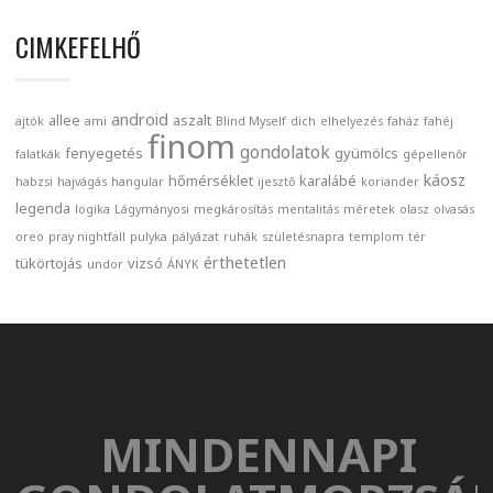
CIMKEFELHŐ
android
allee
aszalt
ajtók
ami
Blind Myself
dich
elhelyezés
faház
fahéj
finom
gondolatok
fenyegetés
gyümölcs
falatkák
gépellenőr
káosz
hőmérséklet
karalábé
habzsi
hajvágás
hangular
ijesztő
koriander
legenda
logika
Lágymányosi
megkárosítás
mentalitás
méretek
olasz
olvasás
oreo
pray nightfall
pulyka
pályázat
ruhák
születésnapra
templom
tér
érthetetlen
tükörtojás
vizsó
undor
ÁNYK
MINDENNAPI