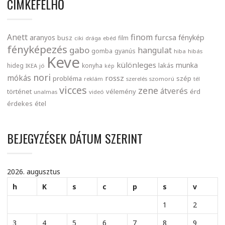
CIMKEFELHŐ
finom
Anett
furcsa
fénykép
aranyos
busz
film
ciki
drága
ebéd
fényképezés
gabo
hangulat
gomba
gyanús
hiba
hibás
Keve
különleges
munka
lakás
hideg
konyha
IKEA
jó
kép
nori
mókás
rossz
probléma
szép
reklám
szerelés
szomorú
tél
vicces
zene
átverés
történet
vélemény
érd
unalmas
videó
érdekes
étel
BEJEGYZÉSEK DÁTUM SZERINT
2026. augusztus
h
K
s
c
p
s
v
1
2
3
4
5
6
7
8
9