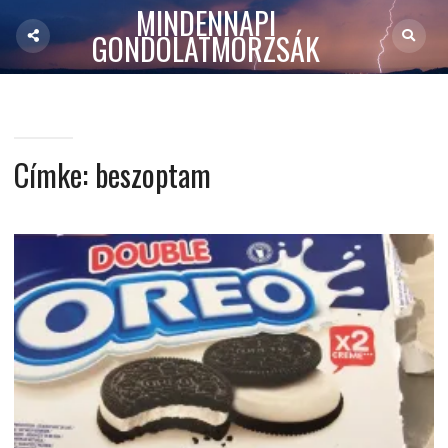
MINDENNAPI
GONDOLATMORZSÁK
Címke:
beszoptam