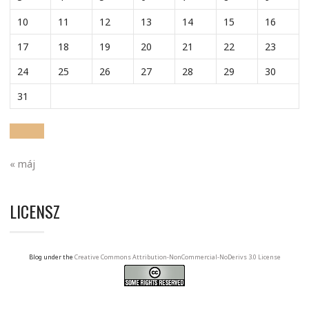
10
11
12
13
14
15
16
17
18
19
20
21
22
23
24
25
26
27
28
29
30
31
« máj
LICENSZ
Blog under the
Creative Commons Attribution-NonCommercial-NoDerivs 3.0 License