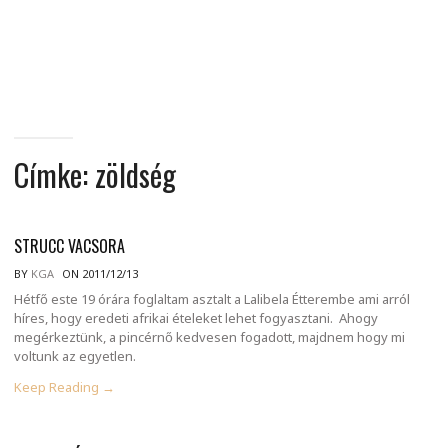
MINDENNAPI
GONDOLATMORZSÁK
Címke:
zöldség
STRUCC VACSORA
BY
KGA
ON 2011/12/13
Hétfő este 19 órára foglaltam asztalt a Lalibela Étterembe ami arról
híres, hogy eredeti afrikai ételeket lehet fogyasztani. Ahogy
megérkeztünk, a pincérnő kedvesen fogadott, majdnem hogy mi
voltunk az egyetlen.
Keep Reading →