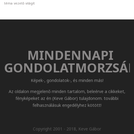
téma
vezető
világít
MINDENNAPI
GONDOLATMORZSÁ
Képek-, gondolatok-, és minden más!
Az oldalon megjelenő minden tartalom, beleérve a cikkeket,
fényképeket az én (Keve Gábor) tulajdonom. további
felhasználásuk engedélyhez kötött!
Copyright 2001 - 2018, Keve Gábor