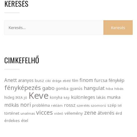
KERESÉS
CIMKEFELHŐ
finom
Anett
furcsa
fénykép
aranyos
busz
film
ciki
drága
ebéd
fényképezés
gabo
hangulat
gomba
gyanús
hiba
hibás
Keve
különleges
munka
lakás
hideg
konyha
IKEA
jó
kép
nori
mókás
rossz
probléma
szép
reklám
szerelés
szomorú
tél
vicces
zene
átverés
történet
vélemény
érd
unalmas
videó
érdekes
étel