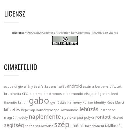
LICENSZ
Blog under the
Creative Commons Attribution-NonCommercial-NoDerivs 3.0 License
CIMKEFELHŐ
android
acqua di gio
a lány és a farkas
analizálás
asztma
berbere
bifsztek
bruschetta
CFO
diploma
elektromos
ellentmondó
elseje
elégtelen
feed
gabo
finomito kantin
gyanúsítás
Harmony Korine
identity
Keve Marci
lehúzás
kifizetés
képeslap
köménymagos
közmondás
leszedése
naplemente
rontott
nyalóka
pisi
magról
mosoly
pulyka
részvét
szép
segítség
sütőtök
találkozás
sejtés
szitkozódás
takarítónéni