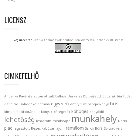
LICENSZ
Blog under the
Creative Commons Attribution-NonCommercial-NoDerivs 3.0 License
CIMKEFELHŐ
Angelika Kávéház
automatizált
balfasz
Berkeley DB
beázott
bogarak
bűntudat
hús
egyszerű
definíció
Dobogókő
domina
entity
füst
hangoskönyv
köhögés
kimutatás
kiábrándult
konyak
kéregetők
könyöklő
munkahely
lehetőség
leszarom
mindscape
Nória
piac
rémálom
ragasztott
Rezes kabócamajom
Sarok Büfé
Soltvadkert
undorító