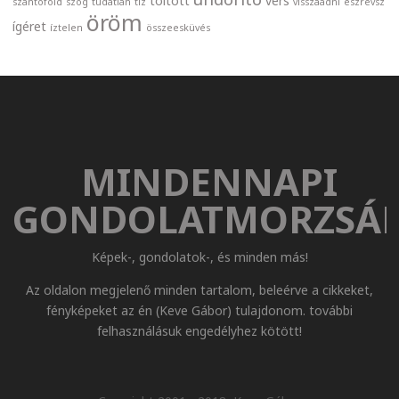
töltött
vers
szántóföld
szög
tudatlan
tíz
visszaadni
észrevsz
öröm
ígéret
íztelen
összeesküvés
MINDENNAPI
GONDOLATMORZSÁ
Képek-, gondolatok-, és minden más!
Az oldalon megjelenő minden tartalom, beleérve a cikkeket,
fényképeket az én (Keve Gábor) tulajdonom. további
felhasználásuk engedélyhez kötött!