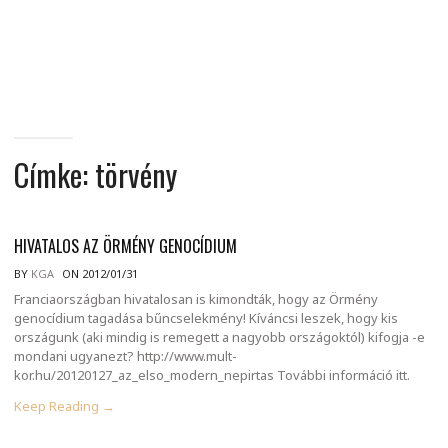
MINDENNAPI
GONDOLATMORZSÁK
Címke:
törvény
HIVATALOS AZ ÖRMÉNY GENOCÍDIUM
BY
KGA
ON 2012/01/31
Franciaországban hivatalosan is kimondták, hogy az Örmény
genocídium tagadása bűncselekmény! Kíváncsi leszek, hogy kis
országunk (aki mindig is remegett a nagyobb országoktól) kifogja -e
mondani ugyanezt? http://www.mult-
kor.hu/20120127_az_elso_modern_nepirtas További információ itt.
Keep Reading →