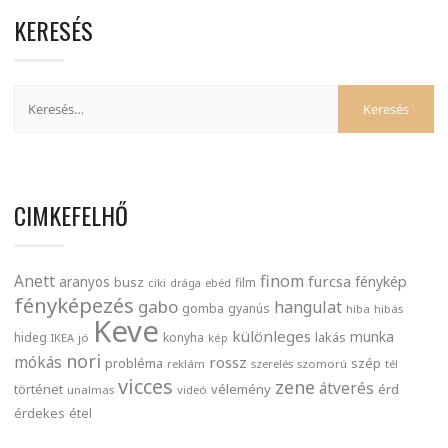
KERESÉS
CIMKEFELHŐ
finom
Anett
furcsa
fénykép
aranyos
busz
film
ciki
drága
ebéd
fényképezés
gabo
hangulat
gomba
gyanús
hiba
hibás
Keve
különleges
munka
lakás
hideg
konyha
IKEA
jó
kép
nori
mókás
rossz
probléma
szép
reklám
szerelés
szomorú
tél
vicces
zene
átverés
történet
vélemény
érd
unalmas
videó
érdekes
étel