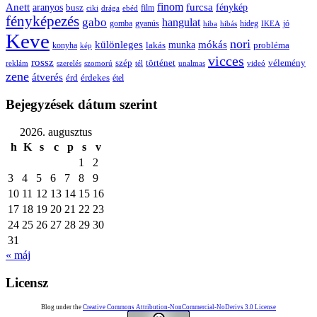
Anett
finom
furcsa
fénykép
aranyos
busz
film
ciki
drága
ebéd
fényképezés
gabo
hangulat
gomba
gyanús
hiba
hibás
hideg
IKEA
jó
Keve
nori
különleges
mókás
munka
probléma
lakás
konyha
kép
vicces
rossz
szép
vélemény
történet
reklám
szerelés
szomorú
tél
unalmas
videó
zene
átverés
érd
érdekes
étel
Bejegyzések dátum szerint
2026. augusztus
h
K
s
c
p
s
v
1
2
3
4
5
6
7
8
9
10
11
12
13
14
15
16
17
18
19
20
21
22
23
24
25
26
27
28
29
30
31
« máj
Licensz
Blog under the
Creative Commons Attribution-NonCommercial-NoDerivs 3.0 License