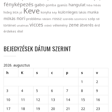
fényképezés
gabo
hangulat
gomba
gyanús
hiba
hibás
Keve
különleges
munka
lakás
hideg
konyha
IKEA
jó
kép
nori
mókás
rossz
probléma
szép
reklám
szerelés
szomorú
tél
vicces
zene
átverés
történet
vélemény
érd
unalmas
videó
érdekes
étel
BEJEGYZÉSEK DÁTUM SZERINT
2026. augusztus
h
K
s
c
p
s
v
1
2
3
4
5
6
7
8
9
10
11
12
13
14
15
16
17
18
19
20
21
22
23