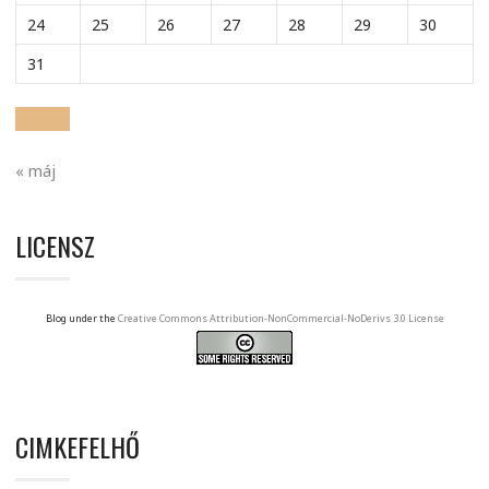
24
25
26
27
28
29
30
31
« máj
LICENSZ
Blog under the
Creative Commons Attribution-NonCommercial-NoDerivs 3.0 License
CIMKEFELHŐ