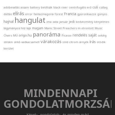
csili
adóbevallás
assam
battery
betiltsák
black river
centrifugális erő
csillag
elírás
Francia
diétás
error
fantazmagoria
forest
gyúrúnkvazze
gúnyos
hangulat
hajnal
jedi
ima
iwiw
január
kedvezmény
kényelmes
magam
lágymányosi híd
lájk
Manic Street Preachers
m elrontott
Music
panoráma
rendelés
saját
origo.hu
Chairs
MÜ
Picasso
sokáig
várakozás
írás
stilskin
sírkő
vadkacsamell
zöld citrom
árnyék
ötödik
kerület
MINDENNAPI
GONDOLATMORZSÁ
Képek-, gondolatok-, és minden más!