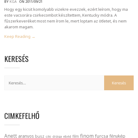
BY
KGA
ON 2011/09/21
Hogy egy kicsit komolyabb vizekre evezzek, ezért leírom, hogy ma
este vacsorára csirkecombot készítettem, Kentucky módra. A
fűszerkeveréket most nem írom le, mert loptam az ötletet, és nem
akarom magam.
Keep Reading →
KERESÉS
CIMKEFELHŐ
finom
Anett
furcsa
fénykép
aranyos
busz
film
ciki
drága
ebéd