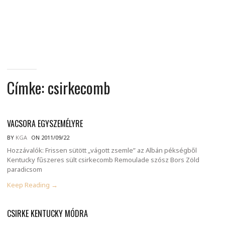
MINDENNAPI
GONDOLATMORZSÁK
Címke:
csirkecomb
VACSORA EGYSZEMÉLYRE
BY
KGA
ON 2011/09/22
Hozzávalók: Frissen sütött „vágott zsemle” az Albán pékségből
Kentucky fűszeres sült csirkecomb Remoulade szósz Bors Zöld
paradicsom
Keep Reading →
CSIRKE KENTUCKY MÓDRA