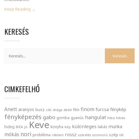
Keep Reading →
KERESÉS
CIMKEFELHŐ
finom
Anett
furcsa
fénykép
aranyos
busz
film
ciki
drága
ebéd
fényképezés
gabo
hangulat
gomba
gyanús
hiba
hibás
Keve
különleges
munka
lakás
hideg
konyha
IKEA
jó
kép
nori
mókás
rossz
probléma
szép
reklám
szerelés
szomorú
tél