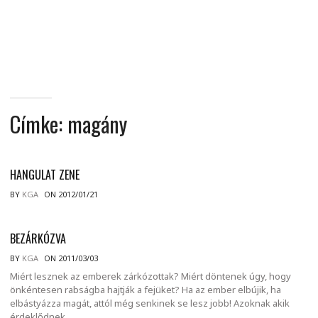
MINDENNAPI
GONDOLATMORZSÁK
Címke:
magány
HANGULAT ZENE
BY
KGA
ON 2012/01/21
BEZÁRKÓZVA
BY
KGA
ON 2011/03/03
Miért lesznek az emberek zárkózottak? Miért döntenek úgy, hogy
önkéntesen rabságba hajtják a fejüket? Ha az ember elbújik, ha
elbástyázza magát, attól még senkinek se lesz jobb! Azoknak akik
érdeklődnek.