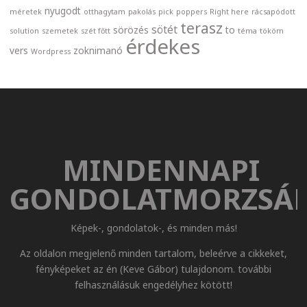
nyugodt
méretek
otthagytam
pakolás
pick
poppers
Right here
rácsapódott
terasz
sötét
sörözés
to
solution
szemetek
szét főtt
téma
tököm
érdekes
vers
zoknimanó
Wordpress
MINDENNAPI
GONDOLATMORZSÁ
Képek-, gondolatok-, és minden más!
Az oldalon megjelenő minden tartalom, beleérve a cikkeket,
fényképeket az én (Keve Gábor) tulajdonom. további
felhasználásuk engedélyhez kötött!