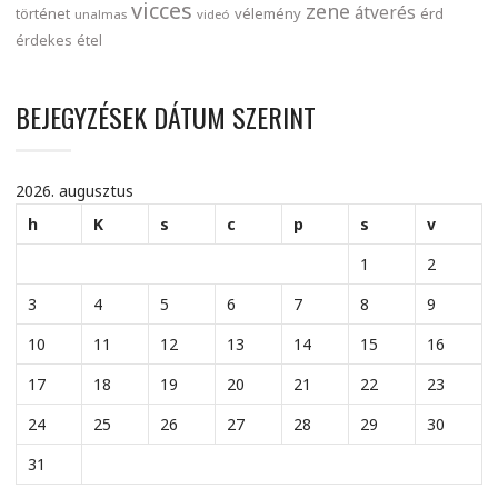
vicces
zene
átverés
történet
vélemény
érd
unalmas
videó
érdekes
étel
BEJEGYZÉSEK DÁTUM SZERINT
2026. augusztus
h
K
s
c
p
s
v
1
2
3
4
5
6
7
8
9
10
11
12
13
14
15
16
17
18
19
20
21
22
23
24
25
26
27
28
29
30
31