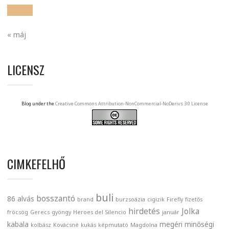
« máj
LICENSZ
Blog under the
Creative Commons Attribution-NonCommercial-NoDerivs 3.0 License
CIMKEFELHŐ
buli
bosszantó
86
alvás
brand
burzsoázia
cigizik
Firefly
fizetős
hirdetés
Jolka
fröcsög
Gerecs
gyöngy
Heroes del Silencio
január
kabala
megéri
minőségi
kolbász
Kovácsné
kukás
képmutató
Magdolna