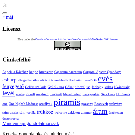
31
« máj
Licensz
Blog under the
Creative Commons Attribution-NonCommercial-NoDerivs 3.0 License
Cimkefelhő
Angelika Kávéház
berjoe
bricostore
Capsicum baccatum
Corporal Jigsore Quandary
evés
csharp
elfogadhatatlan
elkészítés
enable dislike button
evolúció
fenyegető
Gellért szálloda
Gyűrűk ura
Góliát
hírlevél
iso
Jobbágy
kukás
kíváncsiság
levél
marhapörkölt
meghívó
megérett
Menetmetsző
méregpohár
Nick Cave
Old Souls
piramis
one
One Night's Madness
osztályok
pozsony
Roosevelt
szabvány
áram
trükköz
szinvonalas
süni
tortilla
welcome
zaklatott
zimmer
érzéketlen
összemosva
Mindennapi gondolatmorzsák
Képek-, gondolatok-, és minden más!