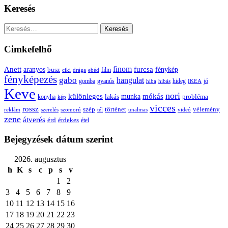
Keresés
Keresés:
Cimkefelhő
Anett
finom
furcsa
fénykép
aranyos
busz
film
ciki
drága
ebéd
fényképezés
gabo
hangulat
gomba
gyanús
hiba
hibás
hideg
IKEA
jó
Keve
nori
különleges
mókás
munka
probléma
lakás
konyha
kép
vicces
rossz
szép
vélemény
történet
reklám
szerelés
szomorú
tél
unalmas
videó
zene
átverés
érd
érdekes
étel
Bejegyzések dátum szerint
2026. augusztus
h
K
s
c
p
s
v
1
2
3
4
5
6
7
8
9
10
11
12
13
14
15
16
17
18
19
20
21
22
23
24
25
26
27
28
29
30