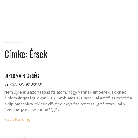
MINDENNAPI
GONDOLATMORZSÁK
Címke:
Érsek
DIPLOMAIRIGYSÉG
BY
KGA
ON 2013/01/31
Nem újkeletű azon tapasztalatom, hogy vannak emberek, akiknek
diplomairigységük van. Lelki probléma a javából! Jellemző szimprómái:
A diplomásokra lekicsinylő megjegyzéseket tesz: „Ezért tanultál 5
évet, hogy ezt se tudod?”, „Ezt.
Keep Reading →