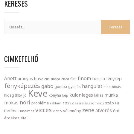
KERESÉS
CIMKEFELHŐ
finom
Anett
furcsa
fénykép
aranyos
busz
film
ciki
drága
ebéd
fényképezés
gabo
hangulat
gomba
gyanús
hiba
hibás
Keve
különleges
munka
lakás
hideg
konyha
IKEA
jó
kép
nori
mókás
rossz
probléma
szép
reklám
szerelés
szomorú
tél
vicces
zene
átverés
történet
vélemény
érd
unalmas
videó
érdekes
étel