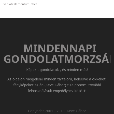
Vác
ótestamentum
ötlet
MINDENNAPI
GONDOLATMORZSÁ
Képek-, gondolatok-, és minden más!
Az oldalon megjelenő minden tartalom, beleérve a cikkeket,
fényképeket az én (Keve Gábor) tulajdonom. további
felhasználásuk engedélyhez kötött!
Copyright 2001 - 2018, Keve Gábor