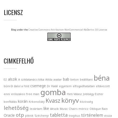
LICENSZ
Blog under the
Creative Commons Attribution-NonCommercial-NoDerivs 3.0 License
CIMKEFELHŐ
béna
alszik
bab
02
A sziklatanács titka
Attila
avatar
beton
beállítani
csemege
bűnről dalol a föld
Dr Halál
egyetem
elfogadhatatlan
eltávozott
gomba
enni
erőszakos
free man
Heti Válasz
Jobbágy Eszter
könyv
Kvasz
korán
konfitálás
Krkonošský
közösség
lehetőség
like
lezártam
látszik
Music Chairs
móricz
Oblique Rain
otp
tabletta
történelem
Oracle
piknik
Széchenyi
tragikus
vissza