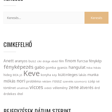
CIMKEFELHŐ
finom
Anett
furcsa
fénykép
aranyos
busz
film
ciki
drága
ebéd
fényképezés
gabo
hangulat
gomba
gyanús
hiba
hibás
Keve
különleges
munka
lakás
hideg
konyha
IKEA
jó
kép
nori
mókás
rossz
probléma
szép
reklám
szerelés
szomorú
tél
vicces
zene
átverés
történet
vélemény
érd
unalmas
videó
érdekes
étel
BEJEGYZÉSEK DÁTUM SZERINT