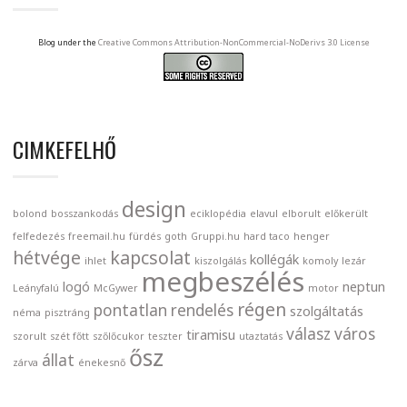
Blog under the
Creative Commons Attribution-NonCommercial-NoDerivs 3.0 License
CIMKEFELHŐ
design
bolond
bosszankodás
eciklopédia
elavul
elborult
előkerült
felfedezés
freemail.hu
fürdés
goth
Gruppi.hu
hard taco
henger
hétvége
kapcsolat
kollégák
ihlet
kiszolgálás
komoly
lezár
megbeszélés
logó
neptun
Leányfalú
McGywer
motor
régen
pontatlan
rendelés
szolgáltatás
néma
pisztráng
válasz
város
tiramisu
szorult
szét főtt
szőlőcukor
teszter
utaztatás
ősz
állat
zárva
énekesnő