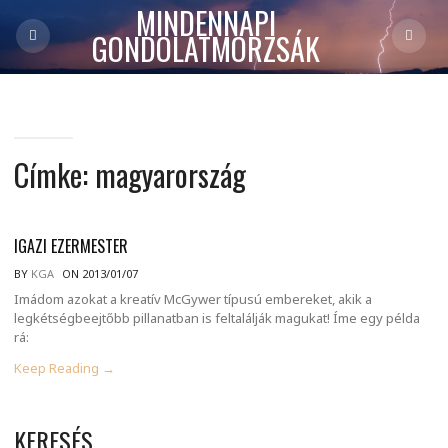
MINDENNAPI
GONDOLATMORZSÁK
Címke:
magyarország
IGAZI EZERMESTER
BY
KGA
ON 2013/01/07
Imádom azokat a kreatív McGywer típusú embereket, akik a
legkétségbeejtőbb pillanatban is feltalálják magukat! Íme egy példa
rá:
Keep Reading →
KERESÉS