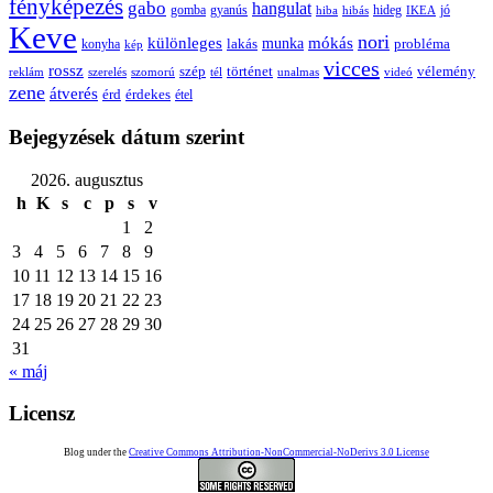
fényképezés
gabo
hangulat
gomba
gyanús
hiba
hibás
hideg
IKEA
jó
Keve
nori
különleges
mókás
munka
probléma
lakás
konyha
kép
vicces
rossz
szép
vélemény
történet
reklám
szerelés
szomorú
tél
unalmas
videó
zene
átverés
érd
érdekes
étel
Bejegyzések dátum szerint
2026. augusztus
h
K
s
c
p
s
v
1
2
3
4
5
6
7
8
9
10
11
12
13
14
15
16
17
18
19
20
21
22
23
24
25
26
27
28
29
30
31
« máj
Licensz
Blog under the
Creative Commons Attribution-NonCommercial-NoDerivs 3.0 License