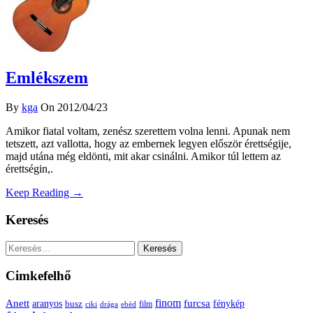
Emlékszem
By
kga
On 2012/04/23
Amikor fiatal voltam, zenész szerettem volna lenni. Apunak nem
tetszett, azt vallotta, hogy az embernek legyen először érettségije,
majd utána még eldönti, mit akar csinálni. Amikor túl lettem az
érettségin,.
Keep Reading →
Keresés
Keresés:
Cimkefelhő
Anett
finom
furcsa
fénykép
aranyos
busz
film
ciki
drága
ebéd