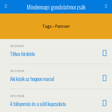
Mindennapi gondolatmorzsák
Tags › Pancser
2012/05/07
Titkos hirdetés
2011/10/29
Aki késik az hoppon marad
2011/10/28
A túlnyomás és a sütő kapcsolata