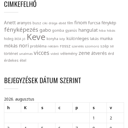
CIMKEFELHŐ
finom
Anett
furcsa
fénykép
aranyos
busz
film
ciki
drága
ebéd
fényképezés
gabo
hangulat
gomba
gyanús
hiba
hibás
Keve
különleges
munka
lakás
hideg
konyha
IKEA
jó
kép
nori
mókás
rossz
probléma
szép
reklám
szerelés
szomorú
tél
vicces
zene
átverés
történet
vélemény
érd
unalmas
videó
érdekes
étel
BEJEGYZÉSEK DÁTUM SZERINT
2026. augusztus
h
K
s
c
p
s
v
1
2