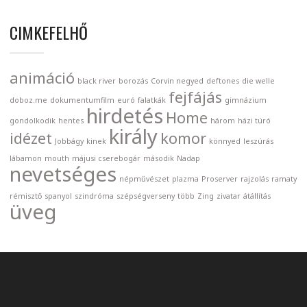
CIMKEFELHŐ
animáció
black river
borozás
Corvin negyed
deftones
die welle
fejfájás
doboz.me
dokumentumfilm
euró
falatkák
gimnázium
hirdetés
Home
gondolkodik
hentes
három
házi túró
király
idézet
komor
Jobbágy
kinek
könnyed
leszúrás
lábamon
mouth
májusi cserebogár
második
Nadap
nevetséges
népművészet
plazma
Proserver
rajzolás
ramaty
rémisztő
spanyol
szindróma
szépségverseny
több
Zing
zivatar
átállítás
üveg