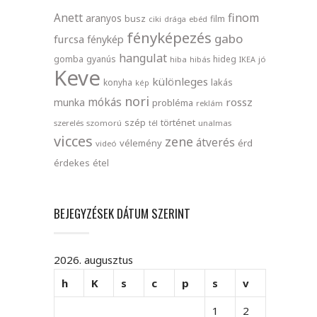
finom
Anett
aranyos
busz
film
ciki
drága
ebéd
fényképezés
gabo
furcsa
fénykép
hangulat
gomba
gyanús
hideg
hiba
hibás
IKEA
jó
Keve
különleges
lakás
konyha
kép
nori
mókás
rossz
munka
probléma
reklám
szép
történet
szerelés
szomorú
tél
unalmas
vicces
zene
átverés
vélemény
érd
videó
érdekes
étel
BEJEGYZÉSEK DÁTUM SZERINT
2026. augusztus
h
K
s
c
p
s
v
1
2