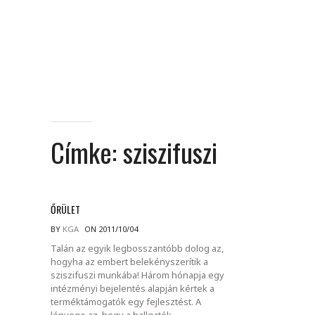
Címke:
sziszifuszi
ŐRÜLET
BY
KGA
ON 2011/10/04
Talán az egyik legbosszantóbb dolog az,
hogyha az embert belekényszerítik a
sziszifuszi munkába! Három hónapja egy
intézményi bejelentés alapján kértek a
terméktámogatók egy fejlesztést. A
lényege az, hogy a hallgatók.