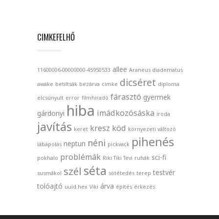
CIMKEFELHŐ
allee
11600006-00000000-45950533
Araneus diadematus
dicséret
awake
betiltsák
bezárva
cimke
diploma
fárasztó
gyermek
elcsúnyult
error
filmhiradó
hiba
imádkozósáska
gárdonyi
iroda
javítás
kresz
köd
keret
környezeti változó
pihenés
néni
neptun
lábápolás
pickwick
problémák
sci-fi
pokhalo
Riki Tiki Tevi
ruhák
séta
szél
testvér
susmákol
sötétedés
terep
tolóajtó
árva
uuid.hex
Viki
építés
érkezés