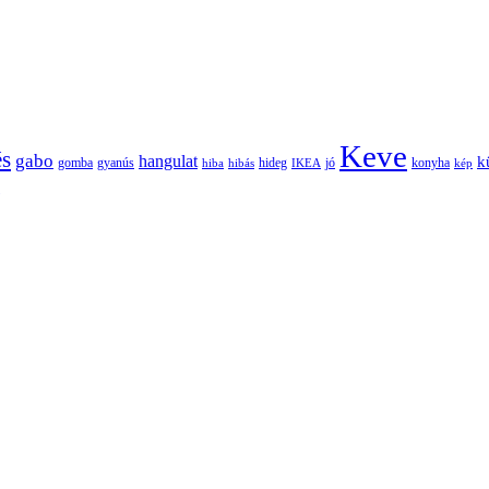
Keve
és
gabo
hangulat
k
gomba
gyanús
hiba
hibás
hideg
IKEA
jó
konyha
kép