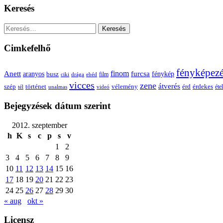
Keresés
Keresés:
Cimkefelhő
fényképez
Anett
finom
furcsa
fénykép
aranyos
busz
film
ciki
drága
ebéd
vicces
zene
átverés
szép
vélemény
érd
történet
érdekes
étel
tél
unalmas
videó
Bejegyzések dátum szerint
2012. szeptember
h
K
s
c
p
s
v
1
2
3
4
5
6
7
8
9
10
11
12
13
14
15
16
17
18
19
20
21
22
23
24
25
26
27
28
29
30
« aug
okt »
Licensz