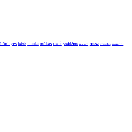
nori
ülönleges
mókás
rossz
munka
probléma
lakás
reklám
szerelés
szomorú