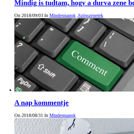
Mindig is tudtam, hogy a durva zene be
On 2018/09/03
In
Mindennapok
,
Szösszenetek
A nap kommentje
On 2018/08/31
In
Mindennapok