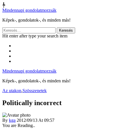
╄
Mindennapi gondolatmorzsák
Képek-, gondolatok-, és minden más!
Keresés:
Hit enter after type your search item
Mindennapi gondolatmorzsák
Képek-, gondolatok-, és minden más!
Az utakon
,
Szösszenetek
Politically incorrect
By
kga
2012/09/13 At 09:57
You are Reading..