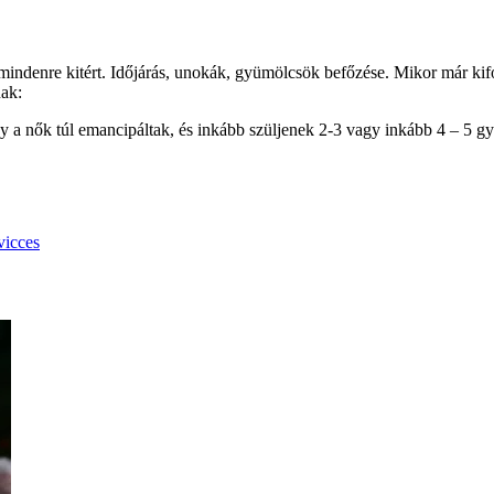
k mindenre kitért. Időjárás, unokák, gyümölcsök befőzése. Mikor már ki
nak:
y a nők túl emancipáltak, és inkább szüljenek 2-3 vagy inkább 4 – 5 gy
vicces