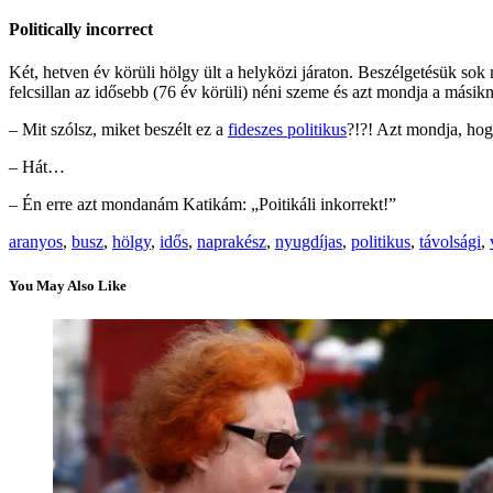
Politically incorrect
Két, hetven év körüli hölgy ült a helyközi járaton. Beszélgetésük so
felcsillan az idősebb (76 év körüli) néni szeme és azt mondja a másik
– Mit szólsz, miket beszélt ez a
fideszes politikus
?!?! Azt mondja, hog
– Hát…
– Én erre azt mondanám Katikám: „Poitikáli inkorrekt!”
aranyos
,
busz
,
hölgy
,
idős
,
naprakész
,
nyugdíjas
,
politikus
,
távolsági
,
You May Also Like