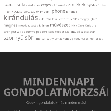
csoki
emlékek
céges
csinálni
csökkenés
elköszönés
fejlődés
fontos
iphone
frizbi
HuGlass
idióta szülők
import
iphone8
kirándulás
kulturális
lassi
leszúrás
leállás
megnyugtató
művészet
megnéz
mezőgazdaság
Márton
Nick Cave
Only the
strongest will be survive
poppers
soha többet
Szalontüdő
szöcskevár
sör
szörnyű
timo
tér
Vathy Tamás
vendég
vudu
városi
építészet
MINDENNAPI
GONDOLATMORZSÁ
Képek-, gondolatok-, és minden más!