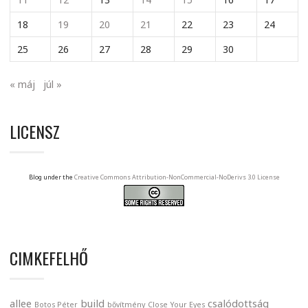
18
19
20
21
22
23
24
25
26
27
28
29
30
« máj
júl »
LICENSZ
Blog under the
Creative Commons Attribution-NonCommercial-NoDerivs 3.0 License
CIMKEFELHŐ
allee
build
csalódottság
Botos Péter
bővítmény
Close Your Eyes