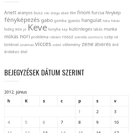
finom
Anett
furcsa
fénykép
aranyos
busz
film
ciki
drága
ebéd
fényképezés
gabo
hangulat
gomba
gyanús
hiba
hibás
Keve
különleges
munka
lakás
hideg
konyha
IKEA
jó
kép
nori
mókás
rossz
probléma
szép
reklám
szerelés
szomorú
tél
vicces
zene
átverés
történet
vélemény
érd
unalmas
videó
érdekes
étel
BEJEGYZÉSEK DÁTUM SZERINT
2012. június
h
K
s
c
p
s
v
1
2
3
4
5
6
7
8
9
10
11
12
13
14
15
16
17