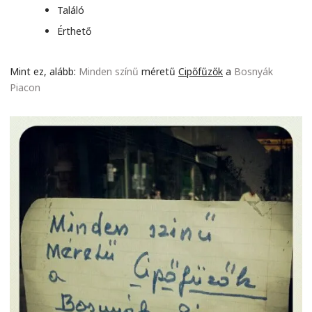
Találó
Érthető
Mint ez, alább:
Minden színű
méretű
Cipőfűzők
a
Bosnyák
Piacon