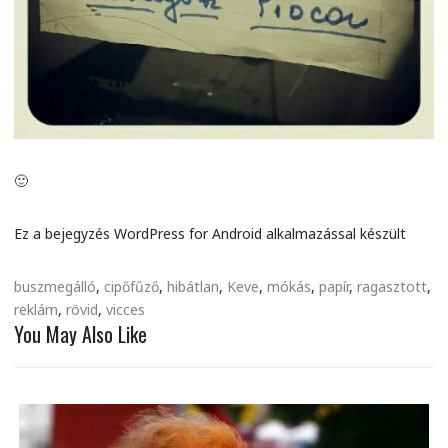
🙂
Ez a bejegyzés WordPress for Android alkalmazással készült
buszmegálló
,
cipőfűző
,
hibátlan
,
Keve
,
mókás
,
papír
,
ragasztott
,
reklám
,
rövid
,
vicces
You May Also Like