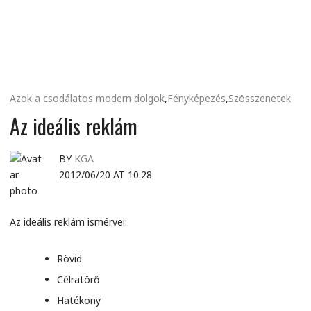
MINDENNAPI
GONDOLATMORZSÁK
Azok a csodálatos modern dolgok
,
Fényképezés
,
Szösszenetek
Az ideális reklám
BY
KGA
2012/06/20 AT 10:28
Az ideális reklám ismérvei:
Rövid
Célratörő
Hatékony