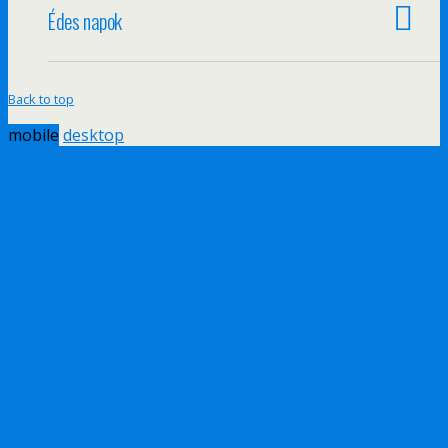
Édes napok
Back to top
mobile
desktop