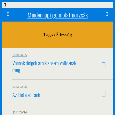
Mindennapi gondolatmorzsák
Tags › Édesség
2018/06/05
Vannak dolgok amik sosem változnak
meg
2012/02/26
Az idei első fánk
2011/09/16