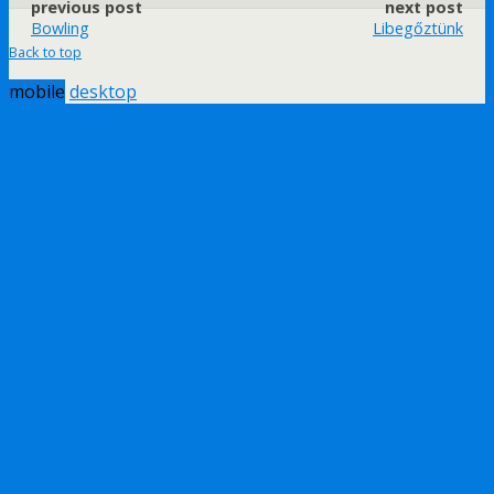
previous post
next post
Bowling
Libegőztünk
Back to top
mobile
desktop