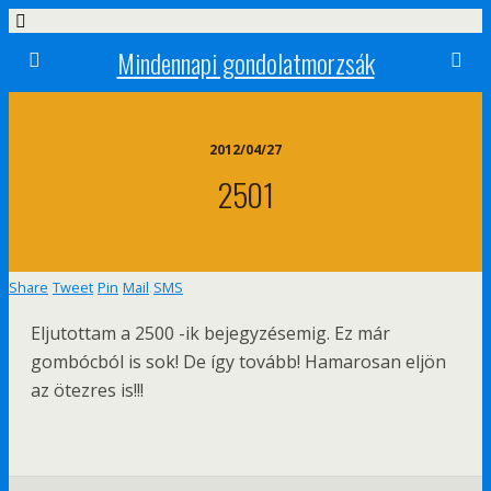
Mindennapi gondolatmorzsák
2012/04/27
2501
Share
Tweet
Pin
Mail
SMS
Eljutottam a 2500 -ik bejegyzésemig. Ez már
gombócból is sok! De így tovább! Hamarosan eljön
az ötezres is!!!