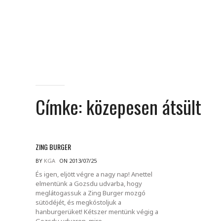
Címke:
közepesen átsült
ZING BURGER
BY
KGA
ON 2013/07/25
És igen, eljött végre a nagy nap! Anettel
elmentünk a Gozsdu udvarba, hogy
meglátogassuk a Zing Burger mozgó
sütödéjét, és megkóstoljuk a
hanburgerüket! Kétszer mentünk végig a
Gozsdu udvaron, mire.