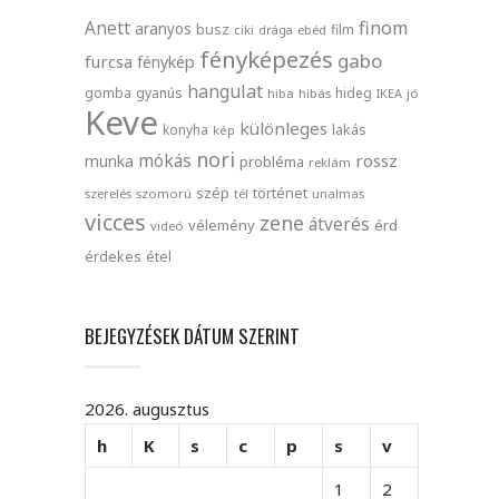
finom
Anett
aranyos
busz
film
ciki
drága
ebéd
fényképezés
gabo
furcsa
fénykép
hangulat
gomba
gyanús
hideg
hiba
hibás
IKEA
jó
Keve
különleges
lakás
konyha
kép
nori
mókás
rossz
munka
probléma
reklám
szép
történet
szerelés
szomorú
tél
unalmas
vicces
zene
átverés
vélemény
érd
videó
érdekes
étel
BEJEGYZÉSEK DÁTUM SZERINT
2026. augusztus
h
K
s
c
p
s
v
1
2