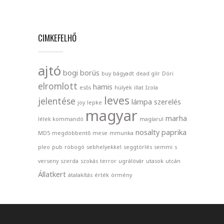
CIMKEFELHŐ
ajtó
bogi
borús
buy
bágyadt
dead gilr
Dóri
elromlott
hamis
esős
hülyék
illat
Izola
leves
jelentése
lámpa szerelés
joy
lepke
magyar
marha
lélek kommandó
magíarul
nosalty
paprika
MD5
megdöbbentő
mese
mmunka
pleo
pub
robogó
sebhelyekkel
seggtörlés
semmi
s
verseny
szerda
szokás
terror
ugrálóvár
utasok
utcán
Állatkert
átalakítás
érték
örmény