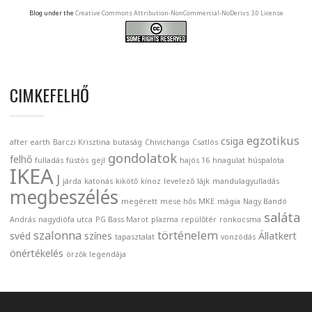
Blog under the
Creative Commons Attribution-NonCommercial-NoDerivs 3.0 License
CIMKEFELHŐ
egzotikus
csiga
after earth
Barczi Krisztina
butaság
Chivichanga
Csatlós
gondolatok
felhő
fulladás
füstös
gejl
hajós 16
hnagulat
húspalota
IKEA
J
járda
katonás
kikötő
kínoz
levelező
lájk
mandulagyulladás
megbeszélés
megérett
mese hős
MKE
mágia
Nagy Bandó
saláta
András
nagydiófa utca
PG Bass Marot
plazma
repülőtér
ronkocsma
szalonna
történelem
svéd
színes
Állatkert
tapasztalat
vonzódás
önértékelés
örzők legendája