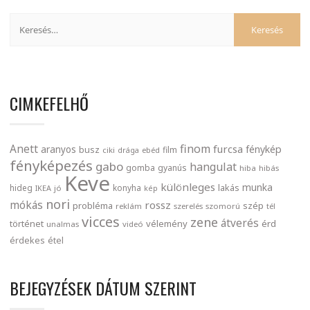
CIMKEFELHŐ
finom
Anett
furcsa
fénykép
aranyos
busz
film
ciki
drága
ebéd
fényképezés
gabo
hangulat
gomba
gyanús
hiba
hibás
Keve
különleges
munka
lakás
hideg
konyha
IKEA
jó
kép
nori
mókás
rossz
probléma
szép
reklám
szerelés
szomorú
tél
vicces
zene
átverés
történet
vélemény
érd
unalmas
videó
érdekes
étel
BEJEGYZÉSEK DÁTUM SZERINT