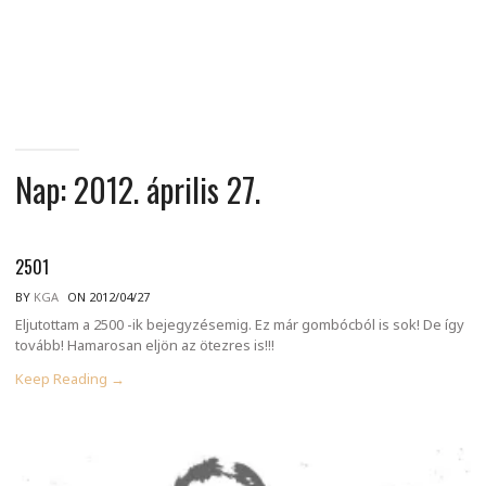
MINDENNAPI
GONDOLATMORZSÁK
Nap:
2012. április 27.
2501
BY
KGA
ON 2012/04/27
Eljutottam a 2500 -ik bejegyzésemig. Ez már gombócból is sok! De így
tovább! Hamarosan eljön az ötezres is!!!
Keep Reading →