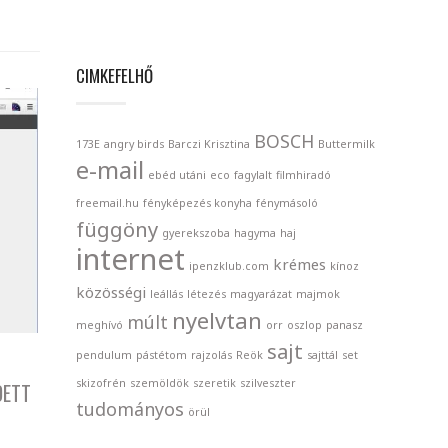
CIMKEFELHŐ
BOSCH
173E
angry birds
Barczi Krisztina
Buttermilk
e-mail
ebéd utáni
eco
fagylalt
filmhiradó
freemail.hu
fényképezés konyha
fénymásoló
függöny
gyerekszoba
hagyma
haj
internet
krémes
ipenzklub.com
kínoz
közösségi
leállás
létezés
magyarázat
majmok
nyelvtan
múlt
meghívó
orr
oszlop
panasz
sajt
pendulum
pástétom
rajzolás
Reök
sajttál
set
skizofrén
szemöldök
szeretik
szilveszter
DETT
tudományos
örül