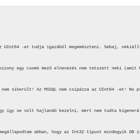
z UInt64 -et tudja igazából megemészteni. Sebaj, nekiáll
bizony egy csomó mező elnevezés nem tetszett neki (amit 
 nem sikerült! Az MSSQL nem csipázza az UInt64 -et! No p
gy így se volt hajlandó kezelni, mert nem tudta kigenerá
megállapodtam abban, hogy az Int32 típust mindegyik DB i