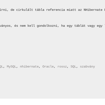
írni, de cirkulált tábla referencia miatt az NHibernate 
ványos, és nem kell gondolkozni, ha egy táblát vagy egy 
QL
, 
MySQL
, 
nhibernate
, 
Oracle
, 
rossz
, 
SQL
, 
szabvány