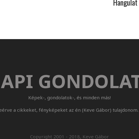
Hangulat
API GONDOLA
Képek-, gondolatok-, és minden más!
eérve a cikkeket, fényképeket az én (Keve Gábor) tulajdonom. 
Copyright 2001 - 2018, Keve Gábor