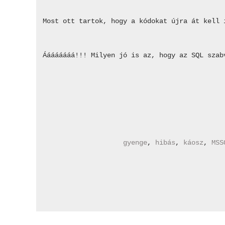
Most ott tartok, hogy a kódokat újra át kell 
Áááááááá!!! Milyen jó is az, hogy az SQL szab
gyenge
, 
hibás
, 
káosz
, 
MSS