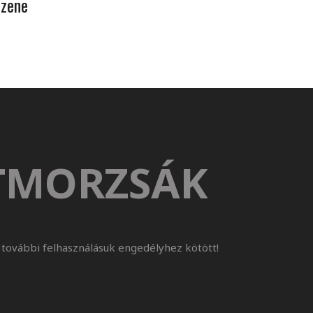
 zene
TMORZSÁK
további felhasználásuk engedélyhez kötött!