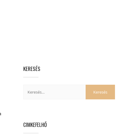
KERESÉS
a
z
CIMKEFELHŐ