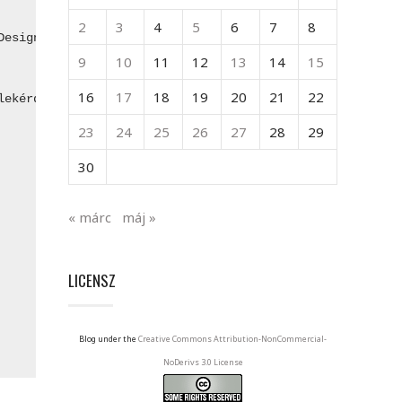
2
3
4
5
6
7
8
Designer nem tudja kigenerálni új adatbázisba a táblákat
9
10
11
12
13
14
15
16
17
18
19
20
21
22
lekérdezést más adatbázis kezelőben szeretnék megvalósít
23
24
25
26
27
28
29
30
« márc
máj »
LICENSZ
Blog under the
Creative Commons Attribution-NonCommercial-
NoDerivs 3.0 License