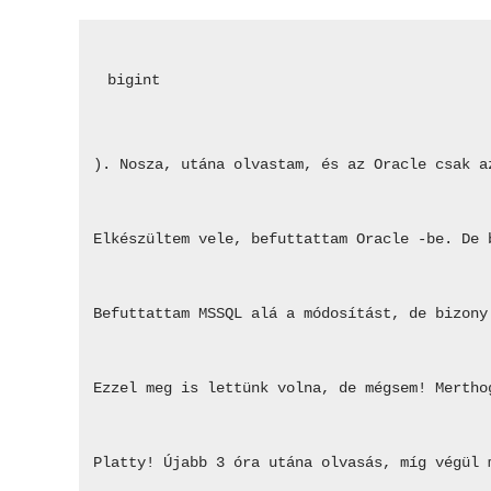
bigint
). Nosza, utána olvastam, és az Oracle csak a
Elkészültem vele, befuttattam Oracle -be. De 
Befuttattam MSSQL alá a módosítást, de bizony
Ezzel meg is lettünk volna, de mégsem! Mertho
Platty! Újabb 3 óra utána olvasás, míg végül 