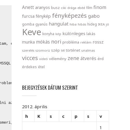
finom
Anett
aranyos
busz
film
ciki
drága
ebéd
fényképezés
gabo
furcsa
fénykép
hangulat
gomba
gyanús
hideg
hiba
hibás
IKEA
jó
Keve
különleges
lakás
konyha
kép
nori
mókás
rossz
munka
probléma
reklám
tam, és a teljes modellt átalakítottam UInt64 -re. Emiat
szép
történet
szerelés
szomorú
tél
unalmas
vicces
zene
átverés
vélemény
érd
videó
MSSQL és MySQL is simán benyelt!). Újabb órás munka, hog
érdekes
étel
roblem, az NHibernate konfigurációját kicsit megpiszkálv
BEJEGYZÉSEK DÁTUM SZERINT
lni az NHibernate Designer a táblamódosításokat!
2012. április
h
K
s
c
p
s
v
smeri, és mindegyik meg tudja emészteni.
1