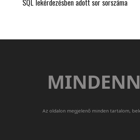
SQL lekérdezésben adott sor sorszáma
MINDENN
Az oldalon megjelenő minden tartalom, bel