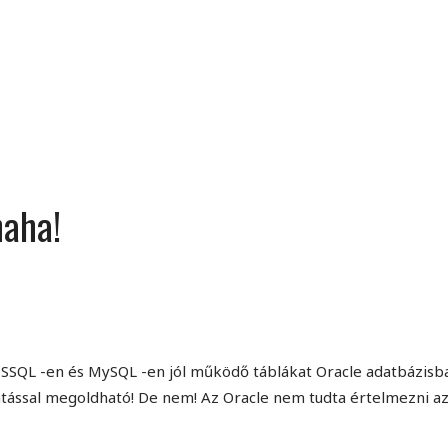
MINDENNAPI GONDOLATMORZSÁK
Képek-, gondolatok-, és minden más!
haha!
SSQL -en és MySQL -en jól működő táblákat Oracle adatbázisb
tintással megoldható! De nem! Az Oracle nem tudta értelmezni a