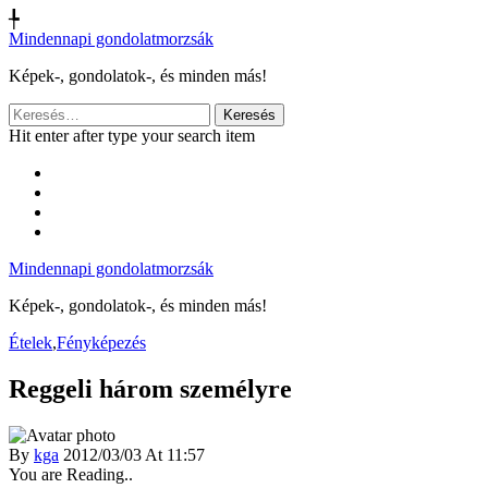
╄
Mindennapi gondolatmorzsák
Képek-, gondolatok-, és minden más!
Keresés:
Hit enter after type your search item
Mindennapi gondolatmorzsák
Képek-, gondolatok-, és minden más!
Ételek
,
Fényképezés
Reggeli három személyre
By
kga
2012/03/03 At 11:57
You are Reading..