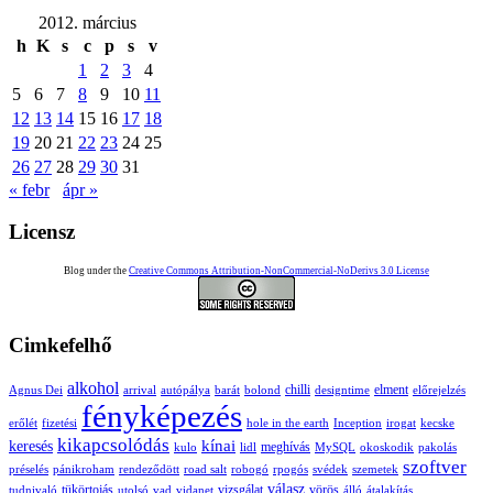
2012. március
h
K
s
c
p
s
v
1
2
3
4
5
6
7
8
9
10
11
12
13
14
15
16
17
18
19
20
21
22
23
24
25
26
27
28
29
30
31
« febr
ápr »
Licensz
Blog under the
Creative Commons Attribution-NonCommercial-NoDerivs 3.0 License
Cimkefelhő
alkohol
chilli
elment
Agnus Dei
arrival
autópálya
barát
bolond
designtime
előrejelzés
fényképezés
erőlét
fizetési
hole in the earth
Inception
irogat
kecske
kikapcsolódás
kínai
keresés
meghívás
kulo
lidl
MySQL
okoskodik
pakolás
szoftver
préselés
pánikroham
rendeződött
road salt
robogó
rpogós
svédek
szemetek
válasz
tükörtojás
vizsgálat
vörös
tudnivaló
utolsó
vad
vidanet
álló
átalakítás