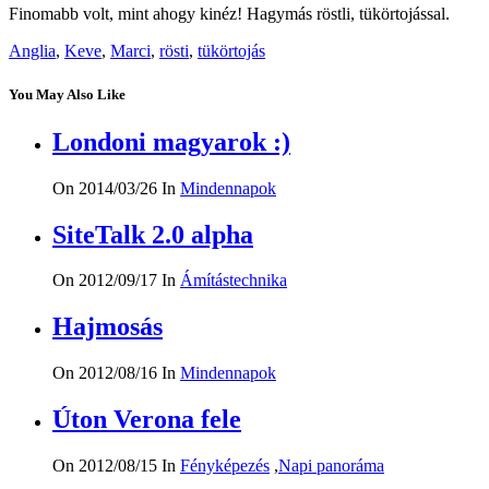
Finomabb volt, mint ahogy kinéz! Hagymás röstli, tükörtojással.
Anglia
,
Keve
,
Marci
,
rösti
,
tükörtojás
You May Also Like
Londoni magyarok :)
On 2014/03/26
In
Mindennapok
SiteTalk 2.0 alpha
On 2012/09/17
In
Ámítástechnika
Hajmosás
On 2012/08/16
In
Mindennapok
Úton Verona fele
On 2012/08/15
In
Fényképezés
,
Napi panoráma