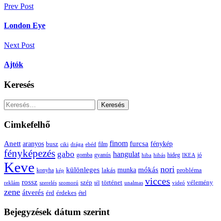
Bejegyzés
Prev Post
navigáció
London Eye
Next Post
Ajtók
Keresés
Keresés:
Cimkefelhő
Anett
finom
furcsa
fénykép
aranyos
busz
film
ciki
drága
ebéd
fényképezés
gabo
hangulat
gomba
gyanús
hiba
hibás
hideg
IKEA
jó
Keve
nori
különleges
mókás
munka
probléma
lakás
konyha
kép
vicces
rossz
szép
vélemény
történet
reklám
szerelés
szomorú
tél
unalmas
videó
zene
átverés
érd
érdekes
étel
Bejegyzések dátum szerint