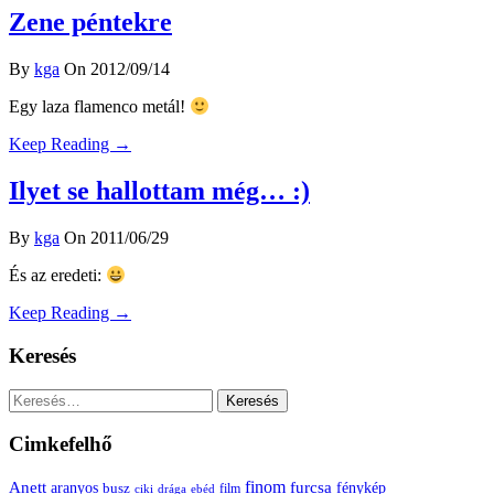
Zene péntekre
By
kga
On 2012/09/14
Egy laza flamenco metál!
Keep Reading →
Ilyet se hallottam még… :)
By
kga
On 2011/06/29
És az eredeti:
Keep Reading →
Keresés
Keresés:
Cimkefelhő
Anett
finom
furcsa
fénykép
aranyos
busz
film
ciki
drága
ebéd