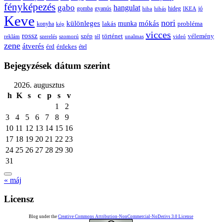
fényképezés
gabo
hangulat
gomba
gyanús
hiba
hibás
hideg
IKEA
jó
Keve
nori
különleges
mókás
munka
probléma
lakás
konyha
kép
vicces
rossz
szép
vélemény
történet
reklám
szerelés
szomorú
tél
unalmas
videó
zene
átverés
érd
érdekes
étel
Bejegyzések dátum szerint
2026. augusztus
h
K
s
c
p
s
v
1
2
3
4
5
6
7
8
9
10
11
12
13
14
15
16
17
18
19
20
21
22
23
24
25
26
27
28
29
30
31
« máj
Licensz
Blog under the
Creative Commons Attribution-NonCommercial-NoDerivs 3.0 License