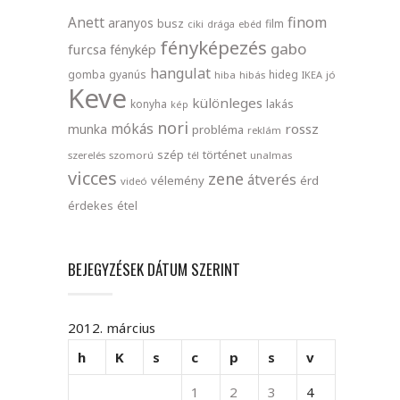
finom
Anett
aranyos
busz
film
ciki
drága
ebéd
fényképezés
gabo
furcsa
fénykép
hangulat
gomba
gyanús
hideg
hiba
hibás
IKEA
jó
Keve
különleges
lakás
konyha
kép
nori
mókás
rossz
munka
probléma
reklám
szép
történet
szerelés
szomorú
tél
unalmas
vicces
zene
átverés
vélemény
érd
videó
érdekes
étel
BEJEGYZÉSEK DÁTUM SZERINT
2012. március
h
K
s
c
p
s
v
1
2
3
4