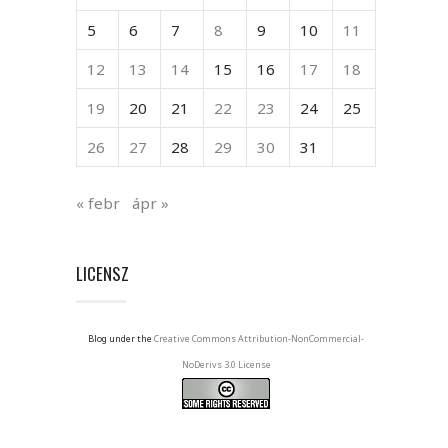
5
6
7
8
9
10
11
12
13
14
15
16
17
18
19
20
21
22
23
24
25
26
27
28
29
30
31
« febr
ápr »
LICENSZ
Blog under the
Creative Commons Attribution-NonCommercial-
NoDerivs 3.0 License