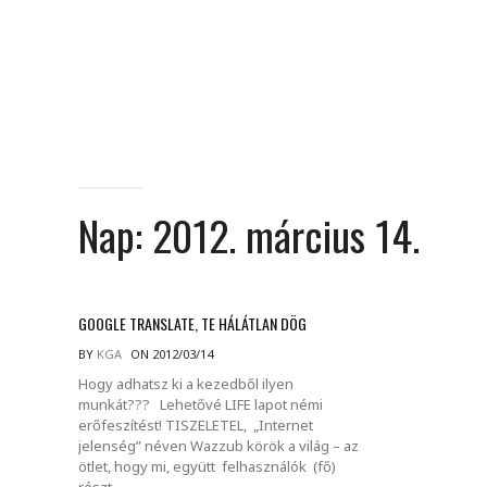
Nap:
2012. március 14.
GOOGLE TRANSLATE, TE HÁLÁTLAN DÖG
BY
KGA
ON 2012/03/14
Hogy adhatsz ki a kezedből ilyen
munkát??? Lehetővé LIFE lapot némi
erőfeszítést! TISZELETEL, „Internet
jelenség” néven Wazzub körök a világ – az
ötlet, hogy mi, együtt felhasználók (fő)
részt.