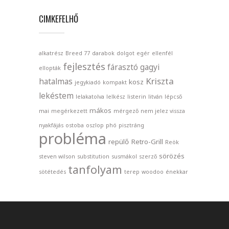
CIMKEFELHŐ
alkatrész
Breed 77
darabok
dolgot
egér
ellenfél
fejlesztés
fárasztó
gagyi
ellopták
Kriszta
hatalmas
kosz
jegykiadó
kompakt
lekéstem
lelakatolva
lelkész
listerin
litván
lépcső
mákos
mai
megérkezett
mérgező
nem jelez vissza
nyakfájás
ostoba
oszlop
phó
pisztráng
probléma
repülő
Retro-Grill
Reök
sörözés
steven wilson
substitution
susmákol
szerző
tanfolyam
sötétedés
terep
woodoo
énekkar