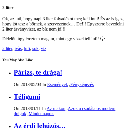
2 liter
Ok, az tuti, hogy napi 3 liter folyadékot meg kell inni! És az is igaz,
hogy jót tesz a bőrnek, a szervezetnek… De!!! Egyszerre bevedelni
2 liter ásványvizet, az bíz nem jó!!!
Délelőtt úgy éreztem magam, mint egy vízzel teli lufi! 🙂
2 liter
,
ivàs
,
lufi
,
sok
,
víz
You May Also Like
Párizs, te drága!
On 2013/05/03
In
Események
,
Fényképezés
Téligumi
On 2013/01/11
In
Az utakon
,
Azok a csodálatos modern
dolgok
,
Mindennapok
Az érdi lehúzós…