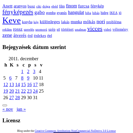
Anett
finom
furcsa
fénykép
aranyos
busz
film
ciki
drága
ebéd
fényképezés
gabo
hangulat
gomba
gyanús
hiba
hibás
hideg
IKEA
jó
Keve
nori
különleges
mókás
munka
probléma
lakás
konyha
kép
vicces
rossz
szép
vélemény
történet
reklám
szerelés
szomorú
tél
unalmas
videó
zene
átverés
érd
érdekes
étel
Bejegyzések dátum szerint
2011. december
h
K
s
c
p
s
v
1
2
3
4
5
6
7
8
9
10
11
12
13
14
15
16
17
18
19
20
21
22
23
24
25
26
27
28
29
30
31
« nov
jan »
Licensz
Blog under the
Creative Commons Attribution-NonCommercial-NoDerivs 3.0 License