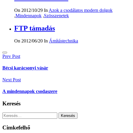
On 2012/10/29
In
Azok a csodálatos modern dolgok
,
Mindennapok
,
Szösszenetek
FTP támadás
On 2012/06/20
In
Ámítástechnika
Bejegyzés
Prev Post
navigáció
Bécsi karácsonyi vásár
Next Post
A mindennapok csodaszere
Keresés
Keresés:
Cimkefelhő