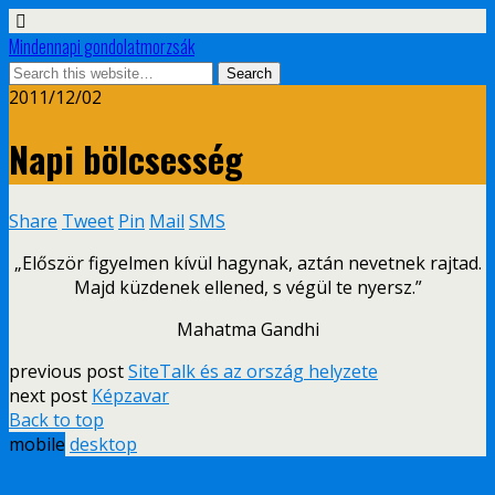
Mindennapi gondolatmorzsák
2011/12/02
Napi bölcsesség
Share
Tweet
Pin
Mail
SMS
„Először figyelmen kívül hagynak, aztán nevetnek rajtad.
Majd küzdenek ellened, s végül te nyersz.”
Mahatma Gandhi
previous post
SiteTalk és az ország helyzete
next post
Képzavar
Back to top
mobile
desktop