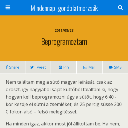
Mindennapi gondolatmorzsák
2011/08/23
Beprogramoztam
Share
Tweet
Pin
Mail
SMS
Nem találtam meg a sütő magyar leírását, csak az
oroszt, így nagyjából saját kútfőből találtam ki, hogy
hogyan kell beprogramozni úgy a sütőt, hogy 6:40 -
kor kezdje el sütni a zsemléket, és 25 percig süsse 200
C fokon alsó – felső melegítéssel.
Ha minden igaz, akkor most jól állítottam be. Ha nem,