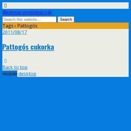
Mindennapi gondolatmorzsák
Tags › Pattogós
2011/08/17
Pattogós cukorka
Back to top
mobile
desktop