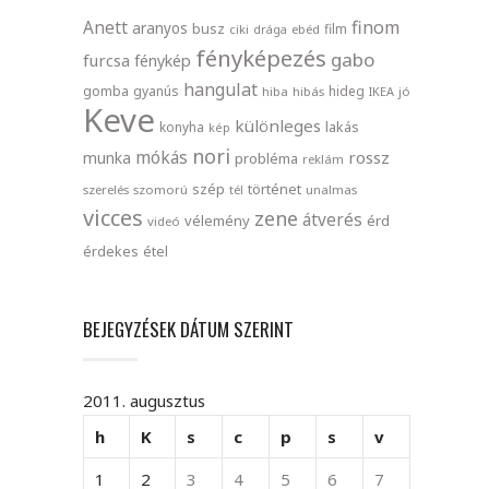
finom
Anett
aranyos
busz
film
ciki
drága
ebéd
fényképezés
gabo
furcsa
fénykép
hangulat
gomba
gyanús
hideg
hiba
hibás
IKEA
jó
Keve
különleges
lakás
konyha
kép
nori
mókás
rossz
munka
probléma
reklám
szép
történet
szerelés
szomorú
tél
unalmas
vicces
zene
átverés
vélemény
érd
videó
érdekes
étel
BEJEGYZÉSEK DÁTUM SZERINT
2011. augusztus
h
K
s
c
p
s
v
1
2
3
4
5
6
7