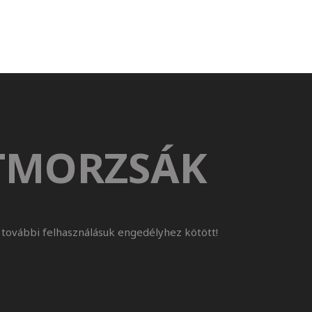
TMORZSÁK
további felhasználásuk engedélyhez kötött!