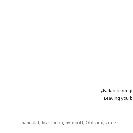
„Fallen from g
Leaving you 
hangulat
,
Mastodon
,
nyomott
,
Oblivion
,
zene