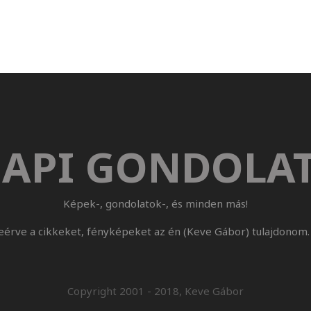
API GONDOLA
Képek-, gondolatok-, és minden más!
eérve a cikkeket, fényképeket az én (Keve Gábor) tulajdonom. 
Copyright 2001 - 2018, Keve Gábor