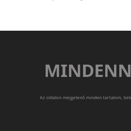
MINDENN
Az oldalon megjelenő minden tartalom, bel