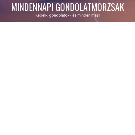
MINDENNAPI GONDOLATMORZSÁK
Képek-, gondolatok-, és minden más!