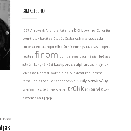
CIMKEFELHŐ
bio
bowling
1027
Arrows & Anchors
Asterion
Coronita
csharp
csúszda
count
csak barátok
Csatlós Csaba
ellenőrző
cukorka
elcsatangol
elmegy
fazekas projekt
finom
festés
gombaleves
gyurmázás
HuGlass
istván
Laetiporus sulphureus
kunyhó
kézi
majmok
Microsof
Nógrádi
pokhalo
polly is dead
ronkocsma
szivárvány
sirály
római légiós
Schiller
sebhelyekkel
trükk
víz
sötét
töltött
sértődött
The Smiths
XE2
összemosva
új gép
t Post
lják!