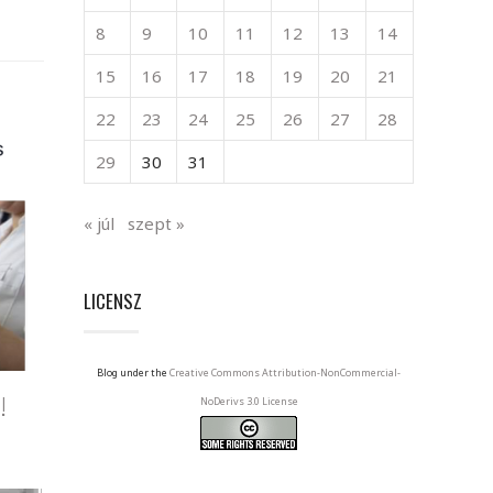
8
9
10
11
12
13
14
15
16
17
18
19
20
21
22
23
24
25
26
27
28
29
30
31
« júl
szept »
LICENSZ
Blog under the
Creative Commons Attribution-NonCommercial-
!
NoDerivs 3.0 License