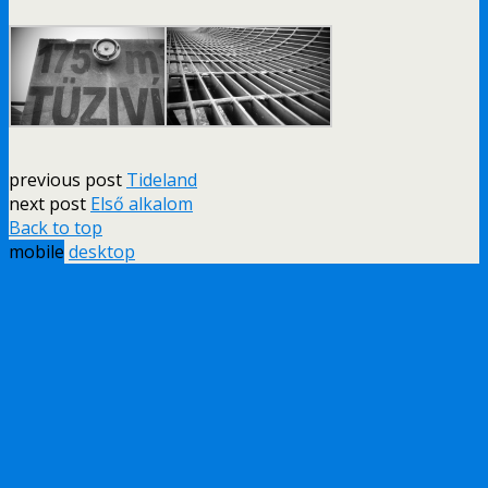
previous post
Tideland
next post
Első alkalom
Back to top
mobile
desktop