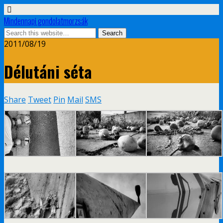
Mindennapi gondolatmorzsák
2011/08/19
Délutáni séta
Share
Tweet
Pin
Mail
SMS