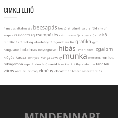
CIMKEFELHŐ
becsapás
4 magos
alkalmazás
becsület
bűnről dalol a föld
city of
csempézés
első
csalódottság
angels
csimborasszója
egyszerűen
grafika
feltöltődés
fáradtság. alváshiány
férfigondozás
főz
gym
hibás
izgalom
hatalmas
hangulatos
helységnevek
ismerkedés
munka
káosz
kiégés
romlott
könnyed
Manga Cowboy
méretek
rókagomba
tánc
téli
sepa
Szalontüdő
szuvid
takarítónéni
thycatafalque
élmény
város
wars
zeller mag
élőhalott
építészet
összeszerelés
MINDENNAPI