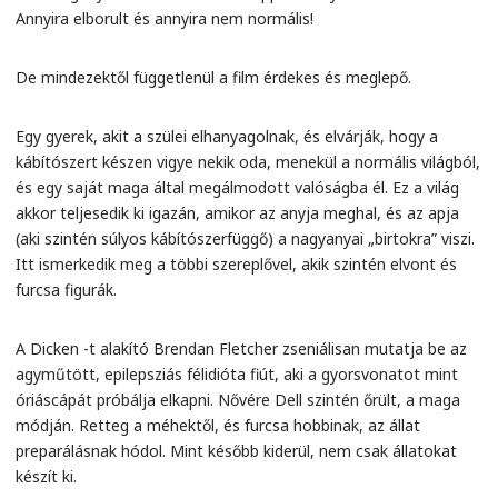
Annyira elborult és annyira nem normális!
De mindezektől függetlenül a film érdekes és meglepő.
Egy gyerek, akit a szülei elhanyagolnak, és elvárják, hogy a
kábítószert készen vigye nekik oda, menekül a normális világból,
és egy saját maga által megálmodott valóságba él. Ez a világ
akkor teljesedik ki igazán, amikor az anyja meghal, és az apja
(aki szintén súlyos kábítószerfüggő) a nagyanyai „birtokra” viszi.
Itt ismerkedik meg a többi szereplővel, akik szintén elvont és
furcsa figurák.
A Dicken -t alakító Brendan Fletcher zseniálisan mutatja be az
agyműtött, epilepsziás félidióta fiút, aki a gyorsvonatot mint
óriáscápát próbálja elkapni. Nővére Dell szintén őrült, a maga
módján. Retteg a méhektől, és furcsa hobbinak, az állat
preparálásnak hódol. Mint később kiderül, nem csak állatokat
készít ki.