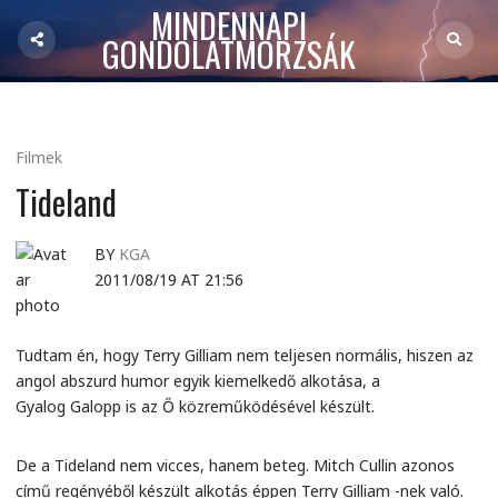
MINDENNAPI
GONDOLATMORZSÁK
Filmek
Tideland
BY
KGA
2011/08/19 AT 21:56
Tudtam én, hogy Terry Gilliam nem teljesen normális, hiszen az
angol abszurd humor egyik kiemelkedő alkotása, a
Gyalog Galopp is az Ő közreműködésével készült.
De a Tideland nem vicces, hanem beteg. Mitch Cullin azonos
című regényéből készült alkotás éppen Terry Gilliam -nek való.