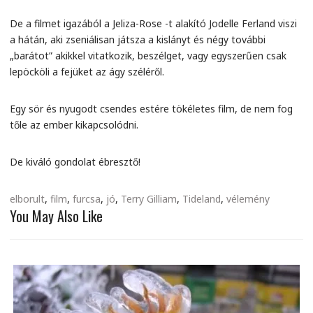
De a filmet igazából a Jeliza-Rose -t alakító Jodelle Ferland viszi
a hátán, aki zseniálisan játsza a kislányt és négy további
„barátot” akikkel vitatkozik, beszélget, vagy egyszerűen csak
lepöcköli a fejüket az ágy széléről.
Egy sör és nyugodt csendes estére tökéletes film, de nem fog
tőle az ember kikapcsolódni.
De kiváló gondolat ébresztő!
elborult
,
film
,
furcsa
,
jó
,
Terry Gilliam
,
Tideland
,
vélemény
You May Also Like