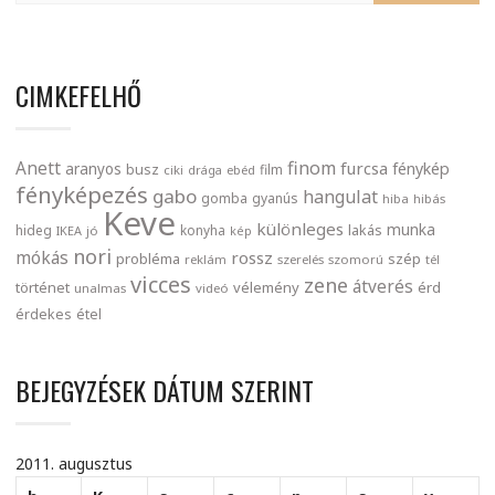
CIMKEFELHŐ
finom
Anett
furcsa
fénykép
aranyos
busz
film
ciki
drága
ebéd
fényképezés
gabo
hangulat
gomba
gyanús
hiba
hibás
Keve
különleges
munka
lakás
hideg
konyha
IKEA
jó
kép
nori
mókás
rossz
probléma
szép
reklám
szerelés
szomorú
tél
vicces
zene
átverés
történet
vélemény
érd
unalmas
videó
érdekes
étel
BEJEGYZÉSEK DÁTUM SZERINT
2011. augusztus