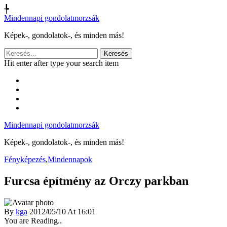
╄
Mindennapi gondolatmorzsák
Képek-, gondolatok-, és minden más!
Keresés:
Hit enter after type your search item
Mindennapi gondolatmorzsák
Képek-, gondolatok-, és minden más!
Fényképezés
,
Mindennapok
Furcsa építmény az Orczy parkban
By
kga
2012/05/10 At 16:01
You are Reading..