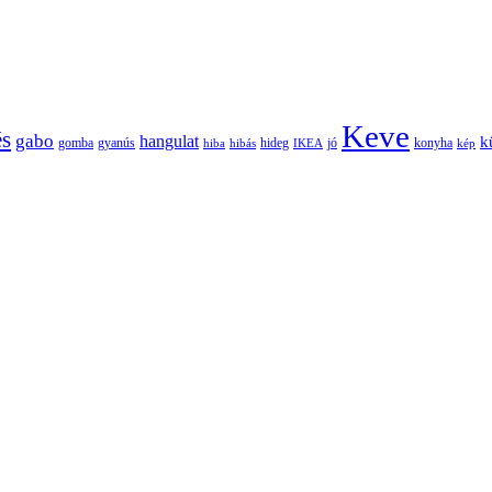
Keve
és
gabo
hangulat
k
gomba
gyanús
hiba
hibás
hideg
IKEA
jó
konyha
kép