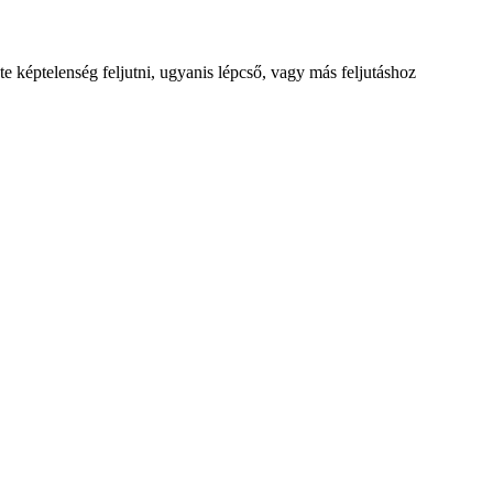
te képtelenség feljutni, ugyanis lépcső, vagy más feljutáshoz