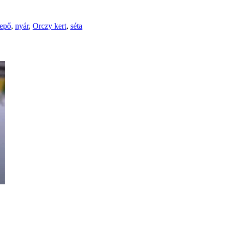
epő
,
nyár
,
Orczy kert
,
séta