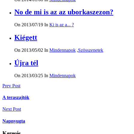
No de mi is az az uborkaszezon?
On 2013/07/19
In
Ki is az a... ?
Kiégett
On 2013/05/02
In
Mindennapok
,
Szösszenetek
Újra tél
On 2013/03/25
In
Mindennapok
Bejegyzés
Prev Post
navigáció
A teraszajtók
Next Post
Napnyugta
Keresés