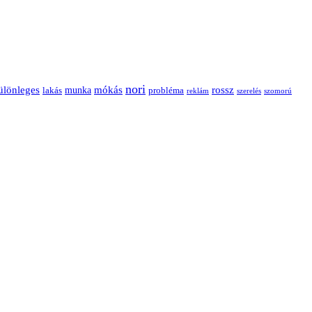
nori
ülönleges
mókás
rossz
munka
probléma
lakás
reklám
szerelés
szomorú