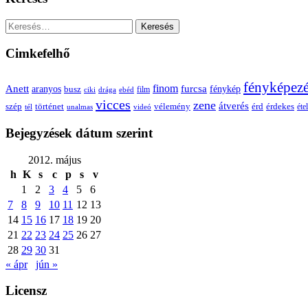
Keresés:
Cimkefelhő
fényképez
Anett
finom
furcsa
fénykép
aranyos
busz
film
ciki
drága
ebéd
vicces
zene
átverés
szép
vélemény
érd
történet
érdekes
étel
tél
unalmas
videó
Bejegyzések dátum szerint
2012. május
h
K
s
c
p
s
v
1
2
3
4
5
6
7
8
9
10
11
12
13
14
15
16
17
18
19
20
21
22
23
24
25
26
27
28
29
30
31
« ápr
jún »
Licensz