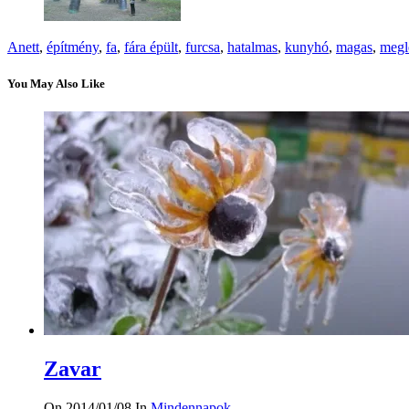
Anett
,
építmény
,
fa
,
fára épült
,
furcsa
,
hatalmas
,
kunyhó
,
magas
,
megl
You May Also Like
Zavar
On 2014/01/08
In
Mindennapok