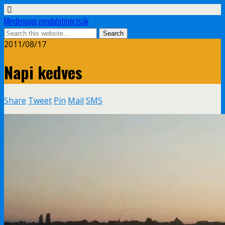
Mindennapi gondolatmorzsák
2011/08/17
Napi kedves
Share
Tweet
Pin
Mail
SMS