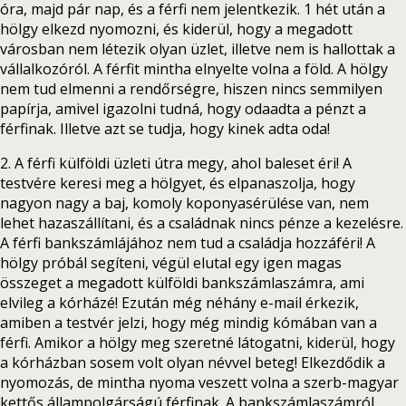
óra, majd pár nap, és a férfi nem jelentkezik. 1 hét után a
hölgy elkezd nyomozni, és kiderül, hogy a megadott
városban nem létezik olyan üzlet, illetve nem is hallottak a
vállalkozóról. A férfit mintha elnyelte volna a föld. A hölgy
nem tud elmenni a rendőrségre, hiszen nincs semmilyen
papírja, amivel igazolni tudná, hogy odaadta a pénzt a
férfinak. Illetve azt se tudja, hogy kinek adta oda!
2. A férfi külföldi üzleti útra megy, ahol baleset éri! A
testvére keresi meg a hölgyet, és elpanaszolja, hogy
nagyon nagy a baj, komoly koponyasérülése van, nem
lehet hazaszállítani, és a családnak nincs pénze a kezelésre.
A férfi bankszámlájához nem tud a családja hozzáféri! A
hölgy próbál segíteni, végül elutal egy igen magas
összeget a megadott külföldi bankszámlaszámra, ami
elvileg a kórházé! Ezután még néhány e-mail érkezik,
amiben a testvér jelzi, hogy még mindig kómában van a
férfi. Amikor a hölgy meg szeretné látogatni, kiderül, hogy
a kórházban sosem volt olyan névvel beteg! Elkezdődik a
nyomozás, de mintha nyoma veszett volna a szerb-magyar
kettős állampolgárságú férfinak. A bankszámlaszámról