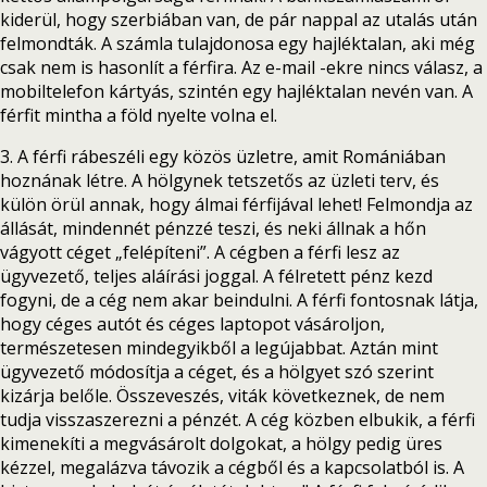
kiderül, hogy szerbiában van, de pár nappal az utalás után
felmondták. A számla tulajdonosa egy hajléktalan, aki még
csak nem is hasonlít a férfira. Az e-mail -ekre nincs válasz, a
mobiltelefon kártyás, szintén egy hajléktalan nevén van. A
férfit mintha a föld nyelte volna el.
3. A férfi rábeszéli egy közös üzletre, amit Romániában
hoznának létre. A hölgynek tetszetős az üzleti terv, és
külön örül annak, hogy álmai férfijával lehet! Felmondja az
állását, mindennét pénzzé teszi, és neki állnak a hőn
vágyott céget „felépíteni”. A cégben a férfi lesz az
ügyvezető, teljes aláírási joggal. A félretett pénz kezd
fogyni, de a cég nem akar beindulni. A férfi fontosnak látja,
hogy céges autót és céges laptopot vásároljon,
természetesen mindegyikből a legújabbat. Aztán mint
ügyvezető módosítja a céget, és a hölgyet szó szerint
kizárja belőle. Összeveszés, viták következnek, de nem
tudja visszaszerezni a pénzét. A cég közben elbukik, a férfi
kimenekíti a megvásárolt dolgokat, a hölgy pedig üres
kézzel, megalázva távozik a cégből és a kapcsolatból is. A