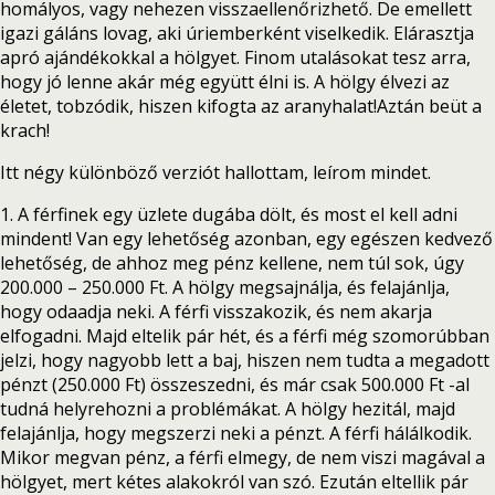
homályos, vagy nehezen visszaellenőrizhető. De emellett
igazi gáláns lovag, aki úriemberként viselkedik. Elárasztja
apró ajándékokkal a hölgyet. Finom utalásokat tesz arra,
hogy jó lenne akár még együtt élni is. A hölgy élvezi az
életet, tobzódik, hiszen kifogta az aranyhalat!Aztán beüt a
krach!
Itt négy különböző verziót hallottam, leírom mindet.
1. A férfinek egy üzlete dugába dölt, és most el kell adni
mindent! Van egy lehetőség azonban, egy egészen kedvező
lehetőség, de ahhoz meg pénz kellene, nem túl sok, úgy
200.000 – 250.000 Ft. A hölgy megsajnálja, és felajánlja,
hogy odaadja neki. A férfi visszakozik, és nem akarja
elfogadni. Majd eltelik pár hét, és a férfi még szomorúbban
jelzi, hogy nagyobb lett a baj, hiszen nem tudta a megadott
pénzt (250.000 Ft) összeszedni, és már csak 500.000 Ft -al
tudná helyrehozni a problémákat. A hölgy hezitál, majd
felajánlja, hogy megszerzi neki a pénzt. A férfi hálálkodik.
Mikor megvan pénz, a férfi elmegy, de nem viszi magával a
hölgyet, mert kétes alakokról van szó. Ezután eltellik pár