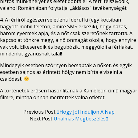
biztos munkahelyét és életét dobta el! A férfi felszívódik,
valahol Romániában folytatja „áldásos” tevékenységét.
4. A férfiról egészen véletlenül derül ki (egy kocsiban
hagyott mobil telefon, amire SMS érkezik), hogy házas,
három gyermek apja, és a nőt csak szeretőnek tartotta. A
kapcsolat tönkre megy, a nő önmagát okolja, hogy ennyire
vak volt. Elkeseredik és begubózik, meggyűlöli a férfiakat,
mindenkit gyanúsnak talál!
Mindegyik esetben szörnyen becsapták a nőket, és egyik
esetben sajnos az érintett hölgy nem bírta elviselni a
csalódást!
A történetek erősen hasonlítanak a Kaméleon című magyar
filmre, mintha onnan merítettek volna ötletet.
Previous Post
Hogy Jól Induljon A Nap
Next Post
Unalmas Megbeszélés