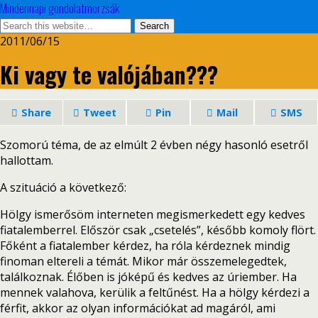
Mindennapi gondolatmorzsák
2011/06/15
Ki vagy te valójában???
Share
Tweet
Pin
Mail
SMS
Szomorú téma, de az elmúlt 2 évben négy hasonló esetről
hallottam.
A szituáció a következő:
Hölgy ismerősöm interneten megismerkedett egy kedves
fiatalemberrel. Először csak „csetelés”, később komoly flört.
Főként a fiatalember kérdez, ha róla kérdeznek mindig
finoman eltereli a témát. Mikor már összemelegedtek,
találkoznak. Élőben is jóképű és kedves az úriember. Ha
mennek valahova, kerülik a feltűnést. Ha a hölgy kérdezi a
férfit, akkor az olyan információkat ad magáról, ami