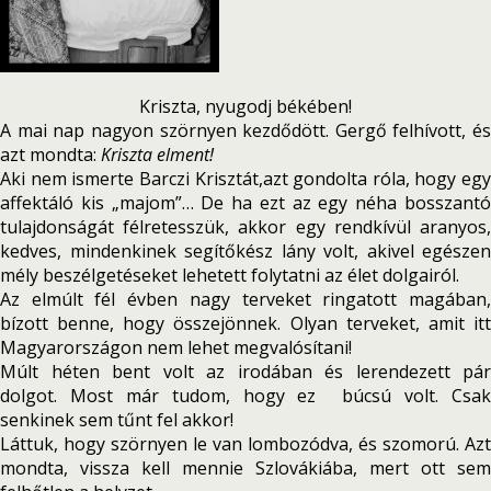
Kriszta, nyugodj békében!
A mai nap nagyon szörnyen kezdődött. Gergő felhívott, és
azt mondta:
Kriszta elment!
Aki nem ismerte Barczi Krisztát,azt gondolta róla, hogy egy
affektáló kis „majom”… De ha ezt az egy néha bosszantó
tulajdonságát félretesszük, akkor egy rendkívül aranyos,
kedves, mindenkinek segítőkész lány volt, akivel egészen
mély beszélgetéseket lehetett folytatni az élet dolgairól.
Az elmúlt fél évben nagy terveket ringatott magában,
bízott benne, hogy összejönnek. Olyan terveket, amit itt
Magyarországon nem lehet megvalósítani!
Múlt héten bent volt az irodában és lerendezett pár
dolgot. Most már tudom, hogy ez búcsú volt. Csak
senkinek sem tűnt fel akkor!
Láttuk, hogy szörnyen le van lombozódva, és szomorú. Azt
mondta, vissza kell mennie Szlovákiába, mert ott sem