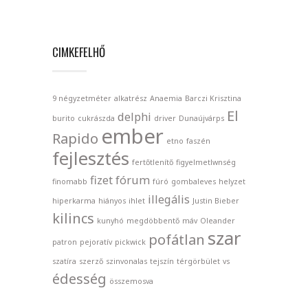
CIMKEFELHŐ
9 négyzetméter
alkatrész
Anaemia
Barczi Krisztina
El
delphi
burito
cukrászda
driver
Dunaújvárps
ember
Rapido
etno
faszén
fejlesztés
fertőtlenítő
figyelmetlwnség
fizet
fórum
finomabb
fúró
gombaleves
helyzet
illegális
hiperkarma
hiányos
ihlet
Justin Bieber
kilincs
kunyhó
megdöbbentő
máv
Oleander
szar
pofátlan
patron
pejoratív
pickwick
szatíra
szerző
szinvonalas
tejszín
térgörbület
vs
édesség
összemosva