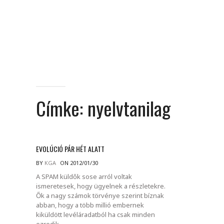
Címke:
nyelvtanilag
EVOLÚCIÓ PÁR HÉT ALATT
BY
KGA
ON 2012/01/30
A SPAM küldők sose arról voltak
ismeretesek, hogy ügyelnek a részletekre.
Ők a nagy számok törvénye szerint bíznak
abban, hogy a több millió embernek
kiküldött levéláradatból ha csak minden
ezredik.