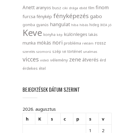
finom
Anett
aranyos
busz
film
ciki
drága
ebéd
fényképezés
gabo
furcsa
fénykép
hangulat
gomba
gyanús
hideg
hiba
hibás
IKEA
jó
Keve
különleges
lakás
konyha
kép
nori
mókás
rossz
munka
probléma
reklám
szép
történet
szerelés
szomorú
tél
unalmas
vicces
zene
átverés
vélemény
érd
videó
érdekes
étel
BEJEGYZÉSEK DÁTUM SZERINT
2026. augusztus
h
K
s
c
p
s
v
1
2