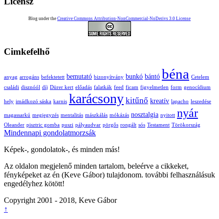
Licensz
Blog under the
Creative Commons Attribution-NonCommercial-NoDerivs 3.0 License
Cimkefelhő
béna
bemutató
bunkó
bántó
anyag
arrogáns
befektetett
bizonyítvány
Cetelem
családi
disznóól
díj
Dürer kert
előadás
falatkák
feed
ficam
figyelmetlen
form
genocídium
karácsony
kitűnő
kreatív
hely
imádkozó sáska
karnis
lapacho
leszedése
nyár
nosztalgia
magassarkú
megjegyzés
mentalitás
mászkálás
mókázás
nyitott
Oleander
pisztric gomba
puszi
pályaudvar
pörgős
rongált
sós
Testament
Törökország
Mindennapi gondolatmorzsák
Képek-, gondolatok-, és minden más!
Az oldalon megjelenő minden tartalom, beleérve a cikkeket,
fényképeket az én (Keve Gábor) tulajdonom. további felhasználásuk
engedélyhez kötött!
Copyright 2001 - 2018, Keve Gábor
↑