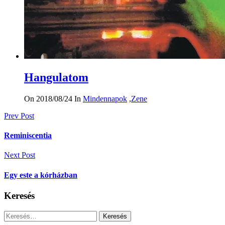
Hangulatom
On 2018/08/24
In
Mindennapok
,
Zene
Bejegyzés
Prev Post
navigáció
Reminiscentia
Next Post
Egy este a kórházban
Keresés
Keresés: