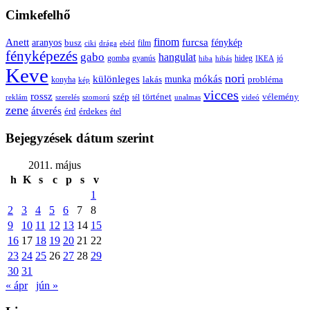
Cimkefelhő
Anett
finom
furcsa
fénykép
aranyos
busz
film
ciki
drága
ebéd
fényképezés
gabo
hangulat
gomba
gyanús
hiba
hibás
hideg
IKEA
jó
Keve
nori
különleges
mókás
munka
probléma
lakás
konyha
kép
vicces
rossz
szép
vélemény
történet
reklám
szerelés
szomorú
tél
unalmas
videó
zene
átverés
érd
érdekes
étel
Bejegyzések dátum szerint
2011. május
h
K
s
c
p
s
v
1
2
3
4
5
6
7
8
9
10
11
12
13
14
15
16
17
18
19
20
21
22
23
24
25
26
27
28
29
30
31
« ápr
jún »