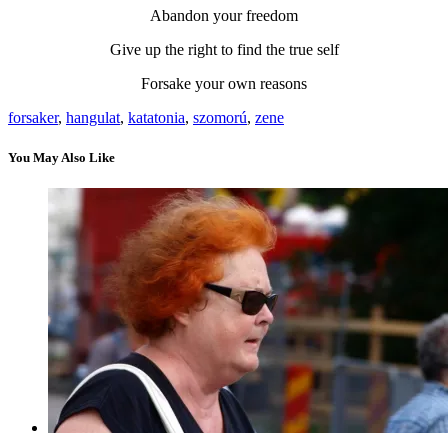
Abandon your freedom
Give up the right to find the true self
Forsake your own reasons
forsaker
,
hangulat
,
katatonia
,
szomorú
,
zene
You May Also Like