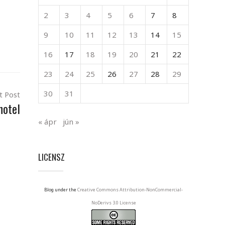
2
3
4
5
6
7
8
9
10
11
12
13
14
15
16
17
18
19
20
21
22
23
24
25
26
27
28
29
30
31
t Post
hotel
« ápr
jún »
LICENSZ
Blog under the
Creative Commons Attribution-NonCommercial-
NoDerivs 3.0 License