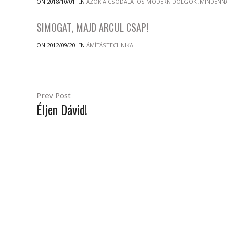
ON 2018/10/01
IN
AZOK A CSODÁLATOS MODERN DOLGOK
,
MINDENN
SIMOGAT, MAJD ARCUL CSAP!
ON 2012/09/20
IN
ÁMÍTÁSTECHNIKA
Prev Post
Éljen Dávid!