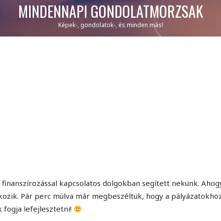
MINDENNAPI GONDOLATMORZSÁK
Képek-, gondolatok-, és minden más!
ás finanszírozással kapcsolatos dolgokban segített nekünk. Ahog
alkozik. Pár perc múlva már megbeszéltük, hogy a pályázatokho
 fogja lefejlesztetni!