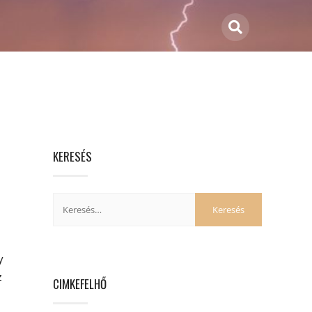
KERESÉS
y
z
CIMKEFELHŐ