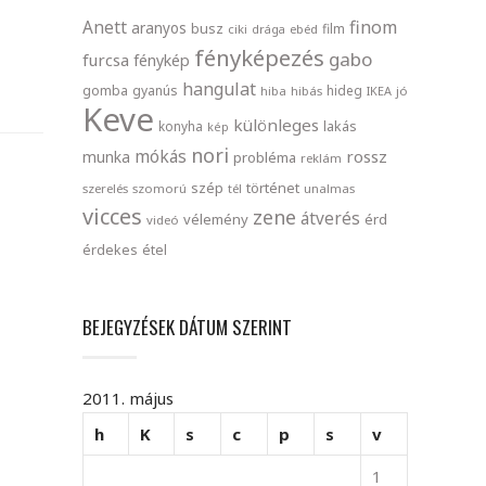
finom
Anett
aranyos
busz
film
ciki
drága
ebéd
fényképezés
gabo
furcsa
fénykép
hangulat
gomba
gyanús
hideg
hiba
hibás
IKEA
jó
Keve
különleges
lakás
konyha
kép
nori
mókás
rossz
munka
probléma
reklám
szép
történet
szerelés
szomorú
tél
unalmas
vicces
zene
átverés
vélemény
érd
videó
érdekes
étel
BEJEGYZÉSEK DÁTUM SZERINT
2011. május
h
K
s
c
p
s
v
1