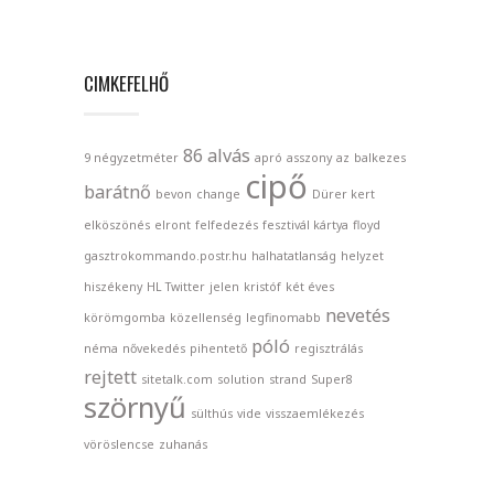
CIMKEFELHŐ
86
alvás
9 négyzetméter
apró
asszony
az
balkezes
cipő
barátnő
bevon
change
Dürer kert
elköszönés
elront
felfedezés
fesztivál kártya
floyd
gasztrokommando.postr.hu
halhatatlanság
helyzet
hiszékeny
HL Twitter
jelen
kristóf
két éves
nevetés
körömgomba
közellenség
legfinomabb
póló
néma
nővekedés
pihentető
regisztrálás
rejtett
sitetalk.com
solution
strand
Super8
szörnyű
sülthús
vide
visszaemlékezés
vöröslencse
zuhanás