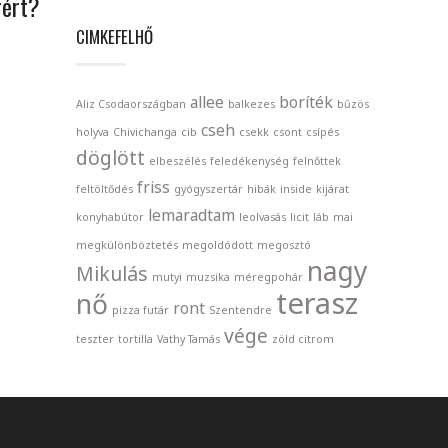
rért?
CIMKEFELHŐ
allee
boríték
Aliz Csodaországban
balkezes
bűzös
cseh
holyva
Chivichanga
cib
csekk
csont
csípés
döglött
elbeszélés
feledékenység
felnőttek
friss
feltöltődés
gyógyszertár
hibák
inside
kijárat
lemaradtam
konyhabútor
leolvasás
licit
láb
mai
megkülönböztetés
megoldódott
megosztó
nagy
Mikulás
mutyi
muzsika
méregpohár
terasz
nő
ront
pizza futár
Szentendre
vége
teszter
tortilla
Vathy Tamás
zöld citrom