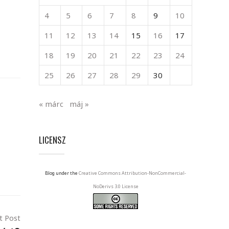
4
5
6
7
8
9
10
11
12
13
14
15
16
17
18
19
20
21
22
23
24
25
26
27
28
29
30
« márc
máj »
LICENSZ
Blog under the
Creative Commons Attribution-NonCommercial-
NoDerivs 3.0 License
t Post