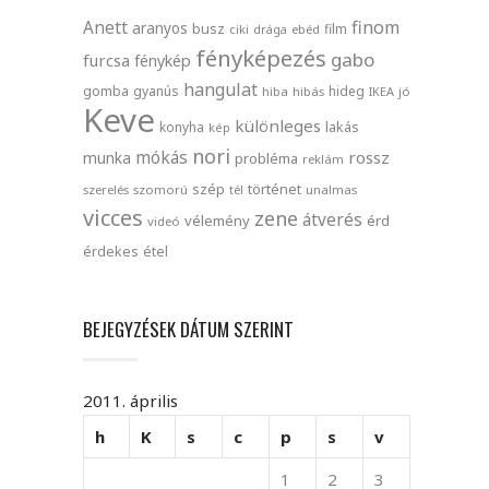
finom
Anett
aranyos
busz
film
ciki
drága
ebéd
fényképezés
gabo
furcsa
fénykép
hangulat
gomba
gyanús
hideg
hiba
hibás
IKEA
jó
Keve
különleges
lakás
konyha
kép
nori
mókás
rossz
munka
probléma
reklám
szép
történet
szerelés
szomorú
tél
unalmas
vicces
zene
átverés
vélemény
érd
videó
érdekes
étel
BEJEGYZÉSEK DÁTUM SZERINT
2011. április
h
K
s
c
p
s
v
1
2
3