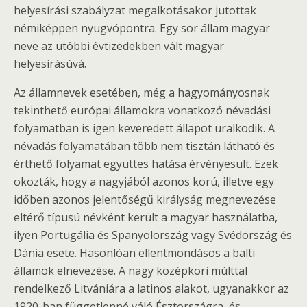
helyesírási szabályzat megalkotásakor jutottak
némiképpen nyugvópontra. Egy sor állam magyar
neve az utóbbi évtizedekben vált magyar
helyesírásúvá.
Az államnevek esetében, még a hagyományosnak
tekinthető európai államokra vonatkozó névadási
folyamatban is igen keveredett állapot uralkodik. A
névadás folyamatában több nem tisztán látható és
érthető folyamat együttes hatása érvényesült. Ezek
okozták, hogy a nagyjából azonos korú, illetve egy
időben azonos jelentőségű királyság megnevezése
eltérő típusú névként került a magyar használatba,
ilyen Portugália és Spanyolország vagy Svédország és
Dánia esete. Hasonlóan ellentmondásos a balti
államok elnevezése. A nagy középkori múlttal
rendelkező Litvániára a latinos alakot, ugyanakkor az
1920-ban függetlenné váló Észtországra, és