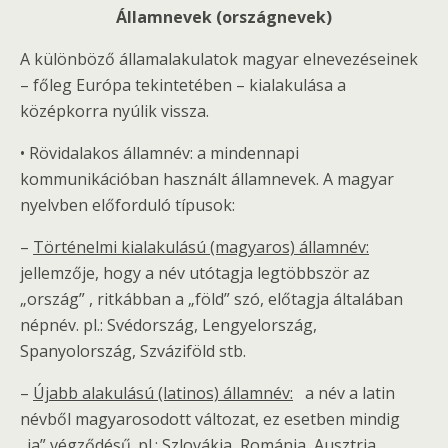
Államnevek (országnevek)
A különböző államalakulatok magyar elnevezéseinek
– főleg Európa tekintetében – kialakulása a
középkorra nyúlik vissza.
• Rövidalakos államnév: a mindennapi
kommunikációban használt államnevek. A magyar
nyelvben előforduló típusok:
–
Történelmi kialakulású (magyaros) államnév:
jellemzője, hogy a név utótagja legtöbbször az
„ország” , ritkábban a „föld” szó, előtagja általában
népnév. pl.: Svédország, Lengyelország,
Spanyolország, Szváziföld stb.
–
Újabb alakulású (latinos) államnév:
a név a latin
névből magyarosodott változat, ez esetben mindig
„ia” végződésű. pl.: Szlovákia, Románia, Ausztria,