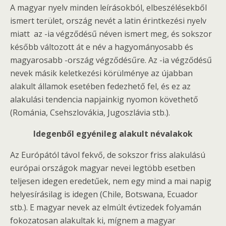
A magyar nyelv minden leírásokból, elbeszélésekből
ismert terület, ország nevét a latin érintkezési nyelv
miatt az -ia végződésű néven ismert meg, és sokszor
később változott át e név a hagyományosabb és
magyarosabb -ország végződésűre. Az -ia végződésű
nevek másik keletkezési körülménye az újabban
alakult államok esetében fedezhető fel, és ez az
alakulási tendencia napjainkig nyomon követhető
(Románia, Csehszlovákia, Jugoszlávia stb.).
Idegenből egyénileg alakult névalakok
Az Európától távol fekvő, de sokszor friss alakulású
európai országok magyar nevei legtöbb esetben
teljesen idegen eredetűek, nem egy mind a mai napig
helyesírásilag is idegen (Chile, Botswana, Ecuador
stb.). E magyar nevek az elmúlt évtizedek folyamán
fokozatosan alakultak ki, mígnem a magyar