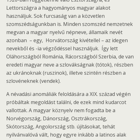
Lettországra a hagyományos magyar alakot
használjuk. Sok furcsaság van a közvetlen
szomszédságunkban is. Minden szomszéd nemzetnek
megvan a magyar nyelvű népneve, államaik nevét
azonban – egy, Horvátország kivétellel – az idegen
nevekből és -ia végződéssel használjuk. Így lett
Oláhországból Románia, Rácországból Szerbia, de van
eredeti magyar neve a szlovákságnak (tótok), részben
az ukránoknak (ruszinok), illetve szintén részben a
szlovéneknek (vendek).
A névadási anomáliák feloldására a XIX. század végén
próbáltak megoldást találni, de ezek mind kudarcot
vallottak. A magyar köznyelv nem fogadta be a
Norvégország, Dánország, Osztrákország,
Skótország, Angolország stb. újításokat, tehát
nyilvánvalóvá vált, hogy egyre inkább a latinos alak