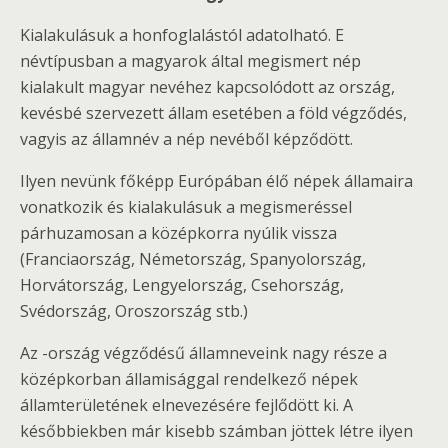
Kialakulásuk a honfoglalástól adatolható. E
névtípusban a magyarok által megismert nép
kialakult magyar nevéhez kapcsolódott az ország,
kevésbé szervezett állam esetében a föld végződés,
vagyis az államnév a nép nevéből képződött.
Ilyen nevünk főképp Európában élő népek államaira
vonatkozik és kialakulásuk a megismeréssel
párhuzamosan a középkorra nyúlik vissza
(Franciaország, Németország, Spanyolország,
Horvátország, Lengyelország, Csehország,
Svédország, Oroszország stb.)
Az -ország végződésű államneveink nagy része a
középkorban államisággal rendelkező népek
államterületének elnevezésére fejlődött ki. A
későbbiekben már kisebb számban jöttek létre ilyen