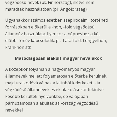
végződésű nevek (pl:. Finnország), illetve nem
maradtak használatban (pl.: Angolország).
Ugyanakkor számos esetben szépirodalmi, történeti
forrásokban előkerül a -hon, -föld végződésű
államnév használata. Ilyenkor a népnévhez a két
előbbi főnév kapcsolódik. pl.: Tatárföld, Lengyelhon,
Frankhon stb.
Másodlagosan alakult magyar névalakok
A középkor folyamán a hagyományos magyar
államnevek mellett folyamatosan előtérbe kerülnek,
majd uralkodóvá válnak a latinból keletkezett -ia
végződésű államnevek. Ezek alakulásukat tekintve
később kerültek nyelvünkbe, de valójában
párhuzamosan alakultak az -ország végződésű
nevekkel.