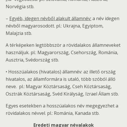
Norvégia stb.
–
Egyéb, idegen névb
ő
l alakult államnév:
a név idegen
névből magyarosodott. pl.: Ukrajna, Egyiptom,
Malajzia stb.
A térképeken legtöbbször a rövidalakos államneveket
használjuk. pl.: Magyarország, Csehország, Románia,
Ausztria, Svédország stb.
• Hosszúalakos (hivatalos) államnév: az illető ország
hivatalos, az államformára is utaló, több szóból álló
neve. pl.: Magyar Köztársaság, Cseh Köztársaság,
Osztrák Köztársaság, Svéd Királyság, Izrael Állam stb.
Egyes esetekben a hosszúalakos név megegyezhet a
rövidalakos névvel. pl.: Románia, Kanada stb.
Eredeti magyar névalakok