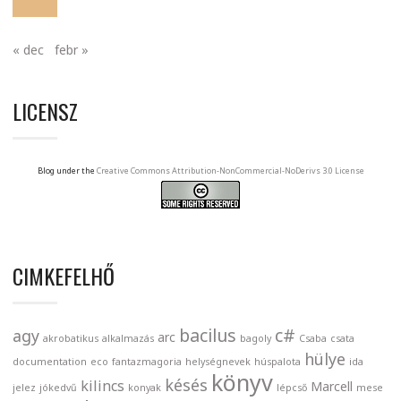
« dec
febr »
LICENSZ
Blog under the
Creative Commons Attribution-NonCommercial-NoDerivs 3.0 License
CIMKEFELHŐ
bacilus
c#
agy
arc
akrobatikus
alkalmazás
bagoly
Csaba
csata
hülye
documentation
eco
fantazmagoria
helységnevek
húspalota
ida
könyv
késés
kilincs
Marcell
jelez
jókedvű
konyak
lépcső
mese