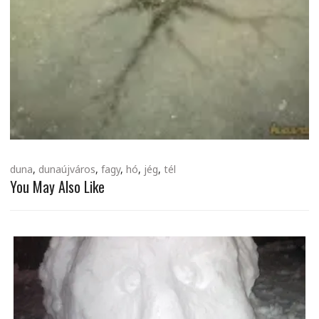
duna
,
dunaújváros
,
fagy
,
hó
,
jég
,
tél
You May Also Like