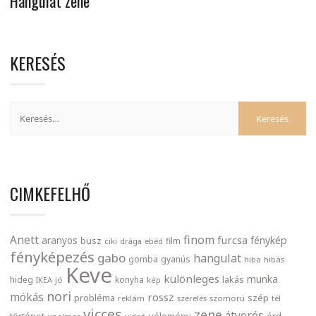
Hangulat zene
KERESÉS
CIMKEFELHŐ
finom
Anett
furcsa
fénykép
aranyos
busz
film
ciki
drága
ebéd
fényképezés
gabo
hangulat
gomba
gyanús
hiba
hibás
Keve
különleges
munka
lakás
hideg
konyha
IKEA
jó
kép
nori
mókás
rossz
probléma
szép
reklám
szerelés
szomorú
tél
vicces
zene
átverés