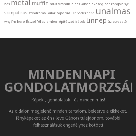
metal
muffin
hős
multivitamin
nincs válasz
pkéség
pár
rongált
syr
unalmas
szimpatikus
szindróma
Tailor
tojásrúd
Ulf Söderberg
ünnep
why i'm here
Ésszel fél az ember
építészet
írások
üzletvezető
MINDENNAPI
GONDOLATMORZSÁ
Képek-, gondolatok-, és minden más!
Az oldalon megjelenő minden tartalom, beleérve a cikkeket,
fényképeket az én (Keve Gábor) tulajdonom. további
felhasználásuk engedélyhez kötött!