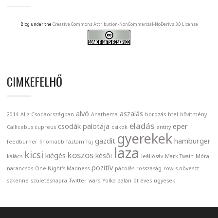
Blog under the
Creative Commons Attribution-NonCommercial-NoDerivs 3.0 License
CIMKEFELHŐ
alvó
aszalás
2014
Aliz Csodaországban
Anathema
borozás
btel
bővítmény
eladás
csodák palotája
eper
Callicebus cupreus
csíkok
entity
gyerekek
gazdit
hamburger
feedburner
finomabb
fáztam
fúj
laza
kicsi
koszos
kiégés
késői
kalács
leállósáv
Mark Twain
Móra
pozitív
narancsos
One Night's Madness
pácolás
rosszaság
row
s növeszt
szkenne
születésnapra
Twitter
wars
Yolka
zalán
öt éves
ügyesek