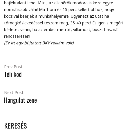
hajléktalant lehet látni, az ellenőrök modora is kezd egyre
normálisabb válni! Ma 1 óra és 15 perc kellett ahhoz, hogy
kocsival beérjek a munkahelyemre. Ugyanezt az utat ha
tömegközlekedéssel teszem meg, 35-40 perc! És igenis megéri
bérletet venni, ha az ember metrót, villamost, buszt használ
rendszeresen!
(Ez itt egy bújtatott BKV reklám volt)
Prev Post
Téli köd
Next Post
Hangulat zene
KERESÉS