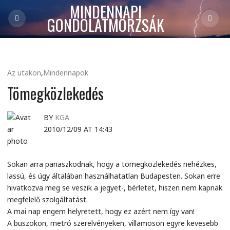
MINDENNAPI
GONDOLATMORZSÁK
Az utakon
,
Mindennapok
Tömegközlekedés
BY
KGA
2010/12/09 AT 14:43
Sokan arra panaszkodnak, hogy a tömegközlekedés nehézkes,
lassú, és úgy általában használhatatlan Budapesten. Sokan erre
hivatkozva meg se veszik a jegyet-, bérletet, hiszen nem kapnak
megfelelő szolgáltatást.
A mai nap engem helyretett, hogy ez azért nem így van!
A buszokon, metró szerelvényeken, villamoson egyre kevesebb