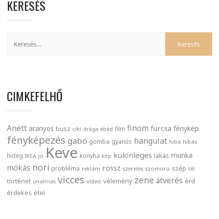
KERESÉS
CIMKEFELHŐ
finom
Anett
furcsa
fénykép
aranyos
busz
film
ciki
drága
ebéd
fényképezés
gabo
hangulat
gomba
gyanús
hiba
hibás
Keve
különleges
munka
lakás
hideg
konyha
IKEA
jó
kép
nori
mókás
rossz
probléma
szép
reklám
szerelés
szomorú
tél
vicces
zene
átverés
történet
vélemény
érd
unalmas
videó
érdekes
étel