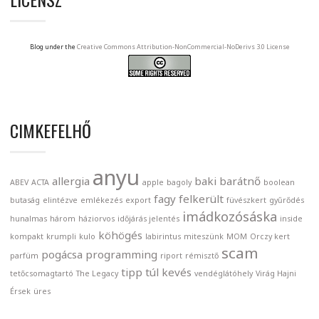
Blog under the
Creative Commons Attribution-NonCommercial-NoDerivs 3.0 License
CIMKEFELHŐ
anyu
allergia
baki
barátnő
ABEV
ACTA
apple
bagoly
boolean
fagy
felkerült
butaság
elintézve
emlékezés
export
füvészkert
gyűrődés
imádkozósáska
hunalmas
három
háziorvos
időjárás jelentés
inside
köhögés
kompakt
krumpli
kulo
labirintus
miteszünk
MOM
Orczy kert
scam
pogácsa
programming
parfüm
riport
rémisztő
tipp
túl kevés
tetőcsomagtartó
The Legacy
vendéglátóhely
Virág Hajni
Érsek
üres