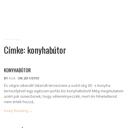
MINDENNAPI
GONDOLATMORZSÁK
Címke:
konyhabútor
KONYHABÚTOR
BY
KGA
ON 2011/07/01
És végre sikerült! Sikerült terveznem a svéd cég 3D -s konyha
tervezőjével egy egészen pofás kis konyhabútort! Még megmutatom
azért pár ismerősnek, hogy véleményezzék, mert én hihetetlenül
nem értek hozzá,.
Keep Reading →