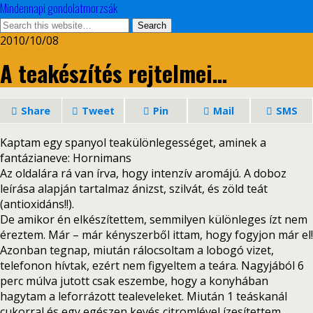
Mindennapi gondolatmorzsák
2010/10/08
A teakészítés rejtelmei…
Share
Tweet
Pin
Mail
SMS
Kaptam egy spanyol teakülönlegességet, aminek a
fantázianeve: Hornimans
Az oldalára rá van írva, hogy intenzív aromájú. A doboz
leírása alapján tartalmaz ánizst, szilvát, és zöld teát
(antioxidáns!!).
De amikor én elkészítettem, semmilyen különleges ízt nem
éreztem. Már – már kényszerből ittam, hogy fogyjon már el!
Azonban tegnap, miután rálocsoltam a lobogó vizet,
telefonon hívtak, ezért nem figyeltem a teára. Nagyjából 6
perc múlva jutott csak eszembe, hogy a konyhában
hagytam a leforrázott tealeveleket. Miután 1 teáskanál
cukorral és egy egészen kevés citromlével ízesítettem,