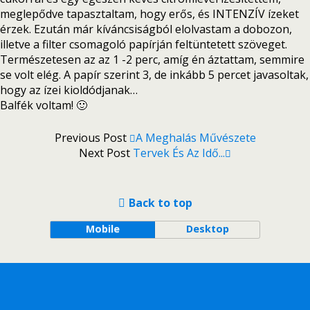
meglepődve tapasztaltam, hogy erős, és INTENZÍV ízeket
érzek. Ezután már kíváncsiságból elolvastam a dobozon,
illetve a filter csomagoló papírján feltüntetett szöveget.
Természetesen az az 1 -2 perc, amíg én áztattam, semmire
se volt elég. A papír szerint 3, de inkább 5 percet javasoltak,
hogy az ízei kioldódjanak…
Balfék voltam! 🙂
Previous Post
A Meghalás Művészete
Next Post
Tervek És Az Idő...
Back to top
Mobile
Desktop